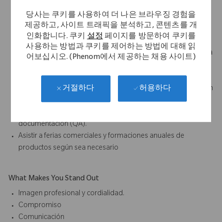
Recibir y realizar conteo de material y documentar su uso, así
당사는 쿠키를 사용하여 더 나은 브라우징 경험을
como hallazgos sobre el mismo.
제공하고, 사이트 트래픽을 분석하고, 콘텐츠를 개
Realizar el lavado de instrumental al término de la cirugía y
인화합니다. 쿠키
설정
페이지를 방문하여 쿠키를
asegurar el adecuado proceso de la CEyE.
사용하는 방법과 쿠키를 제어하는 방법에 대해 읽
Asegurar el adecuado regreso del material de acuerdo con la
어보십시오. (Phenom에서 제공하는 채용 사이트)
instrucción o protocolo de la compañía.
Promover los niveles más altos de satisfacción del cliente
mediante una respuesta rápida a las consultas, comunicación
허용하다
거절하다
clara y efectiva, y una apariencia profesional.
Seguir todas las políticas internas de comunicación y
documentación (QA).
Asistir a ferias comerciales y formaciones anuales de
productos según sea necesario
What Makes You Stand Out
Imagen profesional y cordialidad.
Compromiso
Comunicación