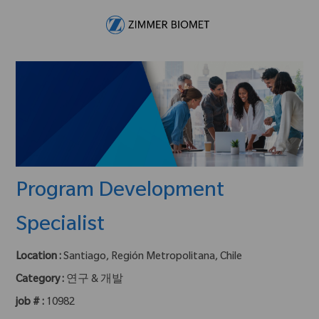
Skip to main content
-
Program Development
Specialist
Location :
Santiago, Región Metropolitana, Chile
Category :
연구 & 개발
job # :
10982