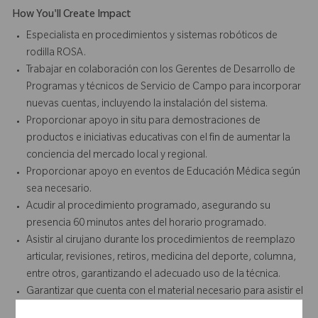
How You'll Create Impact
Especialista en procedimientos y sistemas robóticos de
rodilla ROSA.
Trabajar en colaboración con los Gerentes de Desarrollo de
Programas y técnicos de Servicio de Campo para incorporar
nuevas cuentas, incluyendo la instalación del sistema.
Proporcionar apoyo in situ para demostraciones de
productos e iniciativas educativas con el fin de aumentar la
conciencia del mercado local y regional.
Proporcionar apoyo en eventos de Educación Médica según
sea necesario.
Acudir al procedimiento programado, asegurando su
presencia 60 minutos antes del horario programado.
Asistir al cirujano durante los procedimientos de reemplazo
articular, revisiones, retiros, medicina del deporte, columna,
entre otros, garantizando el adecuado uso de la técnica.
Garantizar que cuenta con el material necesario para asistir el
procedimiento.