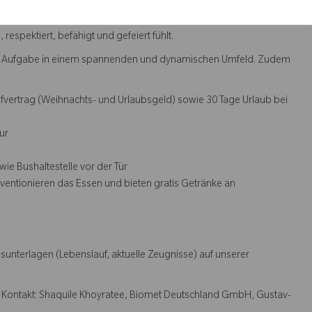
, dass wir gemeinsam stärker sind. Wir setzen uns dafür ein, ein
espektiert, befähigt und gefeiert fühlt.
nde Aufgabe in einem spannenden und dynamischen Umfeld. Zudem
rifvertrag (Weihnachts- und Urlaubsgeld) sowie 30 Tage Urlaub bei
ur
e Bushaltestelle vor der Tür
ubventionieren das Essen und bieten gratis Getränke an
unterlagen (Lebenslauf, aktuelle Zeugnisse) auf unserer
g. Kontakt: Shaquile Khoyratee, Biomet Deutschland GmbH, Gustav-