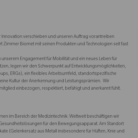
 Innovation verschieben und unseren Auftrag vorantreiben
rt Zimmer Biomet mit seinen Produkten und Technologien seit fast
u unserem Engagement für Mobilität und ein neues Leben für
tzen, legen wir den Schwerpunkt auf Entwicklungsmöglichkeiten,
s, ERGs), ein flexibles Arbeitsumfeld, standortspezifische
ine Kultur der Anerkennung und Leistungsprämien. Wir
mitglied einbezogen, respektiert, befähigt und anerkannt fühlt.
en im Bereich der Medizintechnik. Weltweit beschäftigen wir
it Gesundheitslösungen für den Bewegungsapparat. Am Standort
kate (Gelenkersatz aus Metall insbesondere für Hüften, Knie und