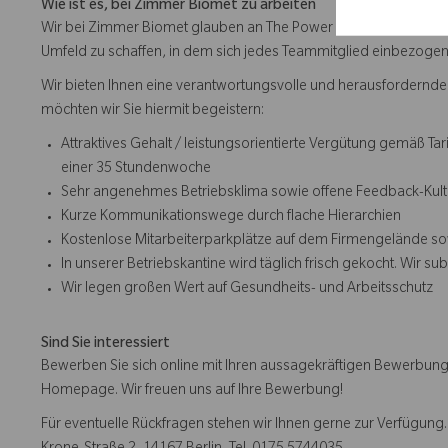
Wie ist es, bei Zimmer Biomet zu arbeiten
Wir bei Zimmer Biomet glauben an The Power of Us, was bedeutet
Umfeld zu schaffen, in dem sich jedes Teammitglied einbezogen, r
Wir bieten Ihnen eine verantwortungsvolle und herausforder
möchten wir Sie hiermit begeistern:
Attraktives Gehalt / leistungsorientierte Vergütung gemäß Ta
einer 35 Stundenwoche
Sehr angenehmes Betriebsklima sowie offene Feedback-Kult
Kurze Kommunikationswege durch flache Hierarchien
Kostenlose Mitarbeiterparkplätze auf dem Firmengelände sowi
In unserer Betriebskantine wird täglich frisch gekocht. Wir s
Wir legen großen Wert auf Gesundheits- und Arbeitsschutz
Sind Sie interessiert
Bewerben Sie sich online mit Ihren aussagekräftigen Bewerbungs
Homepage. Wir freuen uns auf Ihre Bewerbung!
Für eventuelle Rückfragen stehen wir Ihnen gerne zur Verfügun