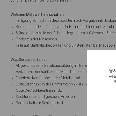
Schultern) im Umformungsverfahren.
Welchen Mehrwert Sie schaffen
Fertigung von Schmiedeprodukten nach Vorgabe inkl. Doku
Bedienen und Einrichten von Umformmaschinen und Sprühr
Ständige Kontrolle der Schmiedegravuren auf Verschleiße
Einrichten der Maschinen
Teile auf Maßhaltigkeit prüfen und Einstelldaten bei Maßabw
Was Sie auszeichnet
Abgeschlossene Berufsausbildung im Bereich der Metallverar
당사
Verfahrensmechaniker/-in, Metallbauer/-in oder Schmied/-in,
픽을
Fundierte Kenntnisse in der Metallverarbeitung
Erste Erfahrung in der Umformtechnik sind wünschenswert
Gute Deutschkenntnisse (B2)
Strukturiertes und genaues Arbeiten
Bereitschaft zur Schichtarbeit