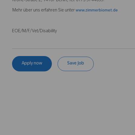
Krone-Straße 2, 14167 Berlin, Tel. 0175 5744035.
Mehr über uns erfahren Sie unter
www.zimmerbiomet.de
EOE/M/F/Vet/Disability
Apply now
Save Job