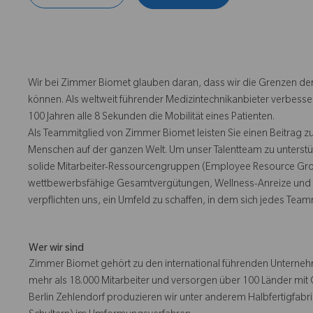
Wir bei Zimmer Biomet glauben daran, dass wir die Grenzen der
können. Als weltweit führender Medizintechnikanbieter verbesse
100 Jahren alle 8 Sekunden die Mobilität eines Patienten.
Als Teammitglied von Zimmer Biomet leisten Sie einen Beitrag z
Menschen auf der ganzen Welt. Um unser Talentteam zu unterstü
solide Mitarbeiter-Ressourcengruppen (Employee Resource Group
wettbewerbsfähige Gesamtvergütungen, Wellness-Anreize und e
verpflichten uns, ein Umfeld zu schaffen, in dem sich jedes Team
Wer wir sind
Zimmer Biomet gehört zu den international führenden Unternehm
mehr als 18.000 Mitarbeiter und versorgen über 100 Länder m
Berlin Zehlendorf produzieren wir unter anderem Halbfertigfabri