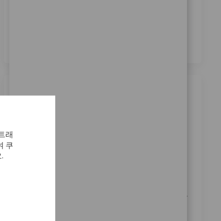
본인은 이 박스를 체크함으로써
개인정보 처리방침
에
명시된 바와 같이 채용 목적을 위한 개인정보 처리에 동
의합니다.
*
비슷한 직업
Mitarbeiter im Reinraum für
Medizinprodukte (m/w/d)
 트래
 쿠
위치
범주
ReqId
Berlin, Berlin, Germany
제조
9698
.
Wir suchen einen Mitarbeiter im Reinraum für
Medizinprodukte, der in einem dynamischen Umfeld
arbeitet und zur Qualitätssicherung beiträgt. Sie
sollten Erfahrung in der Maschinenbedienung und der
Qualitätskontrolle haben sowie gute