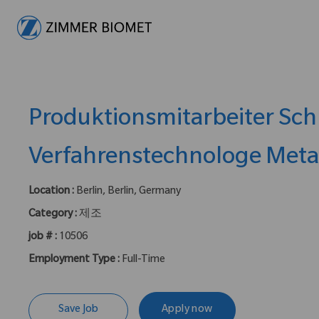
-
Produktionsmitarbeiter Sc
Verfahrenstechnologe Meta
Location :
Berlin, Berlin, Germany
Category :
제조
job # :
10506
Employment Type :
Full-Time
Save Job
Apply now