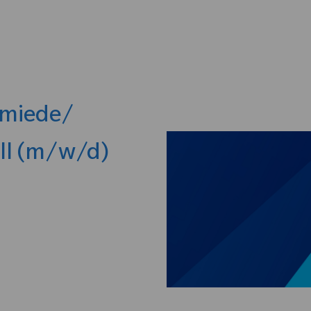
Skip to main content
hmiede/
ll (m/w/d)