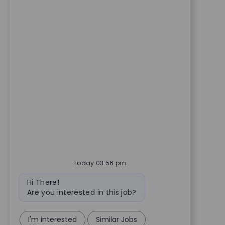
Today 03:56 pm
Bot message
Hi There!
Are you interested in this job?
I'm interested
Similar Jobs