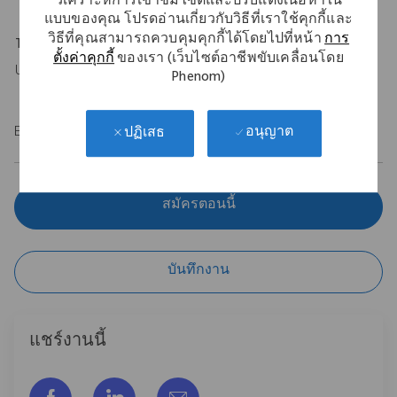
วิเคราะห์การเข้าชมไซต์และปรับแต่งเนื้อหาใน
แบบของคุณ โปรดอ่านเกี่ยวกับวิธีที่เราใช้คุกกี้และ
วิธีที่คุณสามารถควบคุมคุกกี้ได้โดยไปที่หน้า
การ
Travel Expectations
ตั้งค่าคุกกี้
ของเรา (เว็บไซต์อาชีพขับเคลื่อนโดย
Up to 10%.
Phenom)
EOE/M/F/Vet/Disability
อนุญาต
ปฏิเสธ
สมัครตอนนี้
บันทึกงาน
แชร์งานนี้
แชร์ผ่าน Facebook
แชร์ผ่าน LinkedIn
แชร์ผ่านอีเมล