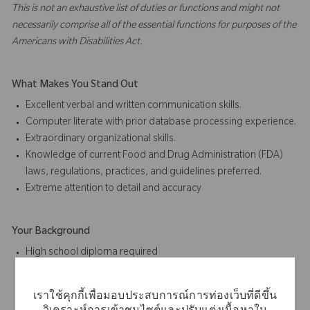
This is not an exhaustive list of duties or functions and might not
necessarily comprise all of the essential functions for purposes of the
Americans with Disabilities Act.
What Makes You Stand Out
Excellent verbal and written communication skills.
Computer literate with prior database processing experience.
Extraordinary organizational skills.
Knowledge of current Food and Drug Administration (FDA)
laws, regulations, practices, and guidelines preferred.
Extreme attention to detail and accuracy
Your Background
High school diploma required
Associate Degree in any scientific, business, training,
education field or equivalent preferred.
เราใช้คุกกี้เพื่อมอบประสบการณ์การท่องเว็บที่ดีขึ้น
At least five (5) years of relevant experience.