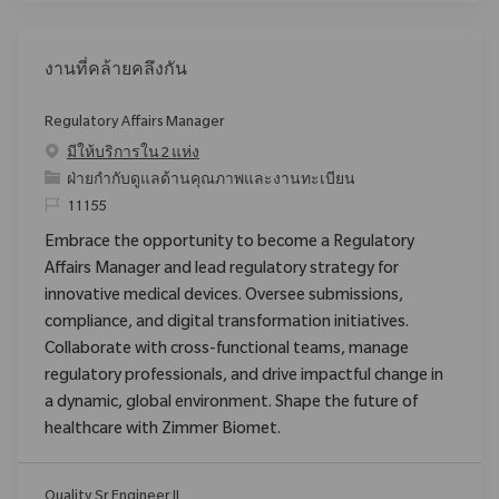
งานที่คล้ายคลึงกัน
Regulatory Affairs Manager
มีให้บริการใน 2 แห่ง
ประเภท
ฝ่ายกำกับดูแลด้านคุณภาพและงานทะเบียน
ReqId
11155
Embrace the opportunity to become a Regulatory
Affairs Manager and lead regulatory strategy for
innovative medical devices. Oversee submissions,
compliance, and digital transformation initiatives.
Collaborate with cross-functional teams, manage
regulatory professionals, and drive impactful change in
a dynamic, global environment. Shape the future of
healthcare with Zimmer Biomet.
Quality Sr Engineer II