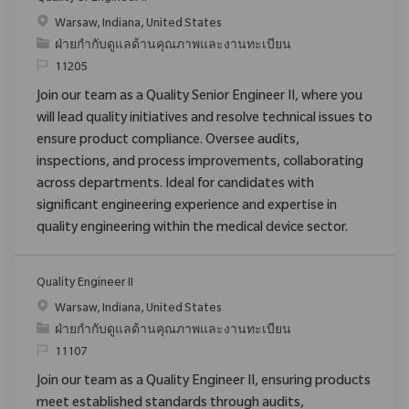
สถานที่
Warsaw, Indiana, United States
ประเภท
ฝ่ายกำกับดูแลด้านคุณภาพและงานทะเบียน
ReqId
11205
Join our team as a Quality Senior Engineer II, where you
will lead quality initiatives and resolve technical issues to
ensure product compliance. Oversee audits,
inspections, and process improvements, collaborating
across departments. Ideal for candidates with
significant engineering experience and expertise in
quality engineering within the medical device sector.
Quality Engineer II
สถานที่
Warsaw, Indiana, United States
ประเภท
ฝ่ายกำกับดูแลด้านคุณภาพและงานทะเบียน
ReqId
11107
Join our team as a Quality Engineer II, ensuring products
meet established standards through audits,