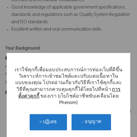
scientific and vernacular vocabularies.
Good knowledge of applicable government specifications,
standards and regulations such as Quality System Regulation
and ISO standards.
Excellent written and oral communication skills.
Your Background
Minimum Requirements:
Bachelor's Degree and 4 years of
relevant experience, or Associate's Degree and 6 years of
เราใช้คุกกี้เพื่อมอบประสบการณ์การท่องเว็บที่ดีขึ้น
relevant experience, or High School Diploma or Equivalent and 8
วิเคราะห์การเข้าชมไซต์และปรับแต่งเนื้อหาใน
years of relevant experience
แบบของคุณ โปรดอ่านเกี่ยวกับวิธีที่เราใช้คุกกี้และ
วิธีที่คุณสามารถควบคุมคุกกี้ได้โดยไปที่หน้า
การ
Preferred Experience:
ตั้งค่าคุกกี้
ของเรา (เว็บไซต์อาชีพขับเคลื่อนโดย
Phenom)
B.S. in Engineering, Technology, Science or Business
6-8 years related experience with 3 to 5 years of management
experience in engineering, operations or related field.
อนุญาต
ปฏิเสธ
Quality discipline certification (e.g., CQA, CQE, CQM, etc.).
Experience in dealing with representatives from Food and