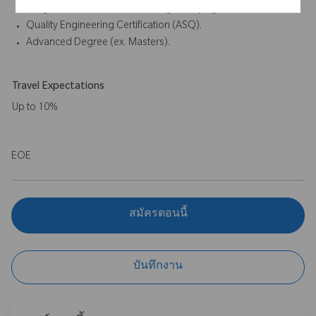
Drug Administration or other regulatory agencies.
Quality Engineering Certification (ASQ).
Advanced Degree (ex. Masters).
Travel Expectations
Up to 10%
EOE
สมัครตอนนี้
บันทึกงาน