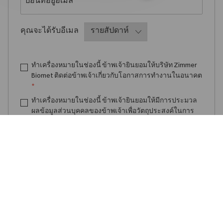
Required
คุณจะได้รับอีเมล
ทำเครื่องหมายในช่องนี้ ข้าพเจ้ายินยอมให้บริษัท Zimmer
Biomet ติดต่อข้าพเจ้าเกี่ยวกับโอกาสการทำงานในอนาคต
*
ทำเครื่องหมายในช่องนี้ ข้าพเจ้ายินยอมให้มีการประมวล
ผลข้อมูลส่วนบุคคลของข้าพเจ้าเพื่อวัตถุประสงค์ในการ
สรรหาบุคลากร ตามที่ระบุไว้ใน
นโยบายความเป็นส่วนตัว
*
สร้างการแจ้งเตือนงาน
จัดการการแจ้งเตือน