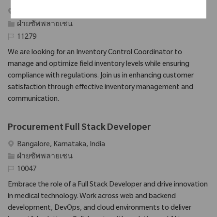
สถานที่
Seattle, Washington, United States
ประเภท
ฝ่ายซัพพลายเชน
รหัสที่จําเป็น
11279
We are looking for an Inventory Control Coordinator to
manage and optimize field inventory levels while ensuring
compliance with regulations. Join us in enhancing customer
satisfaction through effective inventory management and
communication.
Procurement Full Stack Developer
สถานที่
Bangalore, Karnataka, India
ประเภท
ฝ่ายซัพพลายเชน
รหัสที่จําเป็น
10047
Embrace the role of a Full Stack Developer and drive innovation
in medical technology. Work across web and backend
development, DevOps, and cloud environments to deliver