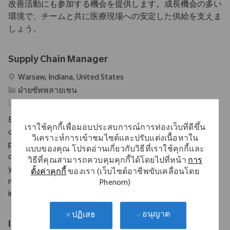
改善活動にも参加する機会を提供します。成長機会の多い
環境で、チームと共に医療現場への安定した供給を支えま
しょう。
Supply Chain Manager
สถานที่
Warsaw, Indiana, United States
ประเภท
ฝ่ายซัพพลายเชน
รหัสที่จําเป็น
10783
Embrace the role of a Supply Chain Manager and drive
เราใช้คุกกี้เพื่อมอบประสบการณ์การท่องเว็บที่ดีขึ้น
operational excellence across multiple plant locations. Lead
วิเคราะห์การเข้าชมไซต์และปรับแต่งเนื้อหาใน
planning, process standardization, and cross-functional
แบบของคุณ โปรดอ่านเกี่ยวกับวิธีที่เราใช้คุกกี้และ
collaboration to ensure seamless supply chain performance. If
วิธีที่คุณสามารถควบคุมคุกกี้ได้โดยไปที่หน้า
การ
you have strong leadership skills and expertise in supply chain
ตั้งค่าคุกกี้
ของเรา (เว็บไซต์อาชีพขับเคลื่อนโดย
management, this is your opportunity to make a significant
Phenom)
impact in a global medical technology leader.
อนุญาต
ปฏิเสธ
Inventory Control Coordinator