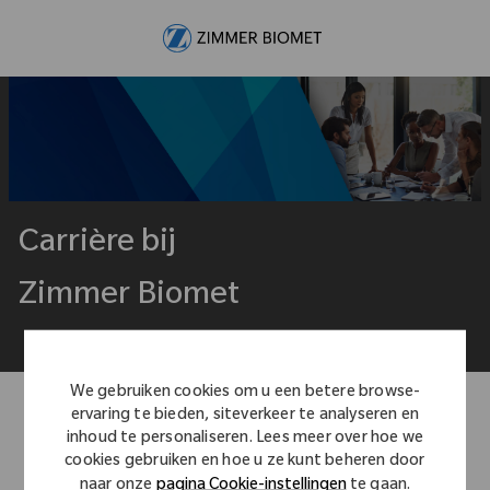
Skip to main content
-
Carrière bij
Zimmer Biomet
We gebruiken cookies om u een betere browse-
ervaring te bieden, siteverkeer te analyseren en
inhoud te personaliseren. Lees meer over hoe we
cookies gebruiken en hoe u ze kunt beheren door
naar onze
pagina Cookie-instellingen
te gaan.