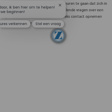
tabblad Instellingen, Tools of Voorkeuren te gaan dat zich in
Chatbotmelding sluiten
daar, ik ben hier om te helpen!
de browser zelf bevindt. Voor aanvullende vragen over een
 we beginnen!
specifieke browser kunt u rechtstreeks contact opnemen
ures verkennen
Stel een vraag
met uw browserondersteuning.