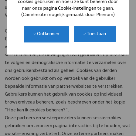
apparaatniveau uitschakelen. Als u de locatiebepaling
cookies gebruiken en hoe u ze kunt beheren door
uitschakelt, worden de geografische diensten op deze
naar onze
pagina Cookie-instellingen
te gaan.
(Carrièresite mogelijk gemaakt door Phenom)
Vacaturesite niet langer aan u geleverd.
Cookies van derden
Toestaan
Ontkennen
Deze carrièresite en onze partners gebruiken cookies of
vergelijkbare technologieën om trends te analyseren, deze
site te beheren, de bewegingen van gebruikers op deze site
te volgen en demografische informatie te verzamelen over
ons gebruikersbestand als geheel. Cookies van derden
worden ook gebruikt om op verzoek van de gebruiker
bepaalde informatie van partnerwebsites te verstrekken.
Gebruikers kunnen het gebruik van cookies op individueel
browserniveau beheren, zoals beschreven onder het kopje
"Hoe kan ik cookies beheren?".
Onze partners en serviceproviders kunnen sessiecookies
gebruiken om anoniem pagina-interacties bij te houden, wat
uw site-ervaring verbetert. Onze externe partners maken