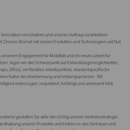
 Innovation verschieben und unseren Auftrag vorantreiben
rt Zimmer Biomet mit seinen Produkten und Technologien seit fast
u unserem Engagement für Mobilität und ein neues Leben für
tzen, legen wir den Schwerpunkt auf Entwicklungsmöglichkeiten,
s, ERGs), ein flexibles Arbeitsumfeld, standortspezifische
ine Kultur der Anerkennung und Leistungsprämien. Wir
mitglied einbezogen, respektiert, befähigt und anerkannt fühlt.
ndienst gestalten Sie aktiv den Erfolg unserer Vertriebsstrategie.
 Handhabung unserer Produkte und treiben so das Vertrauen und