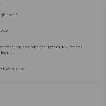
t
itgliedschaft
et.com
r ethnischen, nationalen oder sozialen Herkunft, ihres
 Identität.
mit Behinderung