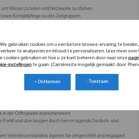
 um Wissen zu teilen und Netzwerke zu stärken.
 sowie Kontaktpflege zu den Zielgruppen.
g
sen sowie Teilnahme an Kongressen und Klinikveranstaltungen.
We gebruiken cookies om u een betere browse-ervaring te bieden,
everkeer te analyseren en inhoud te personaliseren. Lees meer over
e cookies gebruiken en hoe u ze kunt beheren door naar onze
pagi
sbildung, alternativ ein Hochschulabschluss (z. B. in
kie-instellingen
te gaan. (Carrièresite mogelijk gemaakt door Phe
ichbaren Fachgebiet).
gsweise in der Orthopädie (Knie- und Hüftendoprothetik) oder
Toestaan
Ontkennen
 Verhandlungsgeschick.
DRGs) oder Erfahrung im Klinikgeschäft.
 in der Orthopädie wünschenswert.
n Punkt und überzeugen durch hervorragende Deutsch- und
 Vertriebsverständnis agieren Sie zielgerichtet und engagiert.