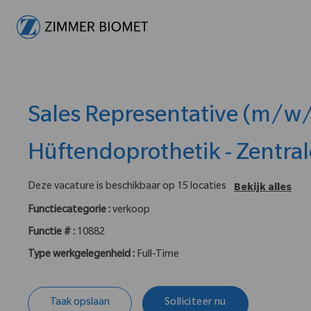
-
Sales Representative (m/w/
Hüftendoprothetik - Zentra
Deze vacature is beschikbaar op 15 locaties
Bekijk alles
Functiecategorie :
verkoop
Functie # :
10882
Type werkgelegenheid :
Full-Time
Taak opslaan
Solliciteer nu