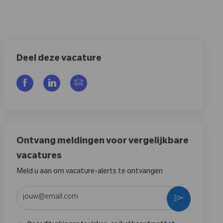
Deel deze vacature
Delen via Facebook
Delen via LinkedIn
Delen via e-mail
Ontvang meldingen voor vergelijkbare
vacatures
Meld u aan om vacature-alerts te ontvangen
Voer uw e-mailadres in (vereist)
Activeren