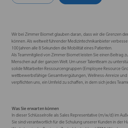
Wir bei Zimmer Biomet glauben daran, dass wir die Grenzen der
können. Als weltweit führender Medizintechnikanbieter verbesse
100 Jahren alle 8 Sekunden die Mobilität eines Patienten.
Als Teammitglied von Zimmer Biomet leisten Sie einen Beitrag z
Menschen auf der ganzen Welt. Um unser Talentteam zu unterstü
solide Mitarbeiter-Ressourcengruppen (Employee Resource Group
wettbewerbsfähige Gesamtvergütungen, Wellness-Anreize und e
verpflichten uns, ein Umfeld zu schaffen, in dem sich jedes Team
Was Sie erwarten können
In dieser Schlüsselrolle als Sales Representative (m/w/d) im Auße
Sie sind verantwortlich für die Schulung unserer Kunden in der