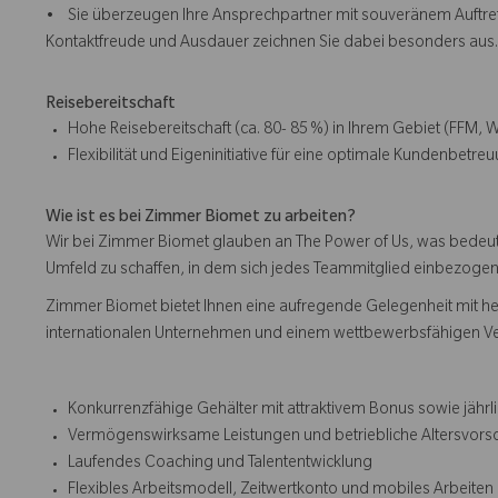
• Sie überzeugen Ihre Ansprechpartner mit souveränem Auftreten
Kontaktfreude und Ausdauer zeichnen Sie dabei besonders aus.
Reisebereitschaft
Hohe Reisebereitschaft (ca. 80- 85 %) in Ihrem Gebiet (FFM, W
Flexibilität und Eigeninitiative für eine optimale Kundenbetreu
Wie ist es bei Zimmer Biomet zu arbeiten?
Wir bei Zimmer Biomet glauben an The Power of Us, was bedeutet
Umfeld zu schaffen, in dem sich jedes Teammitglied einbezogen, r
Zimmer Biomet bietet Ihnen eine aufregende Gelegenheit mit h
internationalen Unternehmen und einem wettbewerbsfähigen V
Konkurrenzfähige Gehälter mit attraktivem Bonus sowie jäh
Vermögenswirksame Leistungen und betriebliche Altersvor
Laufendes Coaching und Talententwicklung
Flexibles Arbeitsmodell, Zeitwertkonto und mobiles Arbeiten