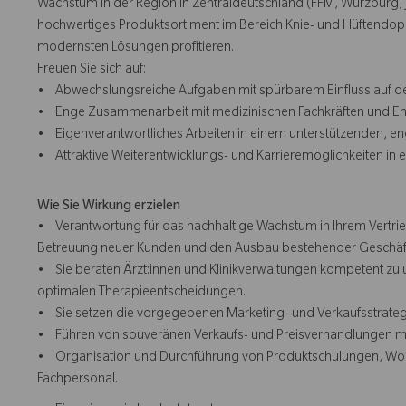
Wachstum in der Region in Zentraldeutschland (FFM, Würzburg, Je
hochwertiges Produktsortiment im Bereich Knie- und Hüftendopr
modernsten Lösungen profitieren.
Freuen Sie sich auf:
• Abwechslungsreiche Aufgaben mit spürbarem Einfluss auf d
• Enge Zusammenarbeit mit medizinischen Fachkräften und Entsc
• Eigenverantwortliches Arbeiten in einem unterstützenden, e
• Attraktive Weiterentwicklungs- und Karrieremöglichkeiten in 
Wie Sie Wirkung erzielen
• Verantwortung für das nachhaltige Wachstum in Ihrem Vertrieb
Betreuung neuer Kunden und den Ausbau bestehender Geschäf
• Sie beraten Ärzt:innen und Klinikverwaltungen kompetent zu 
optimalen Therapieentscheidungen.
• Sie setzen die vorgegebenen Marketing- und Verkaufsstrategi
• Führen von souveränen Verkaufs- und Preisverhandlungen mit 
• Organisation und Durchführung von Produktschulungen, Works
Fachpersonal.