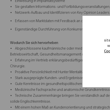
• Einweisung in Implantatsysteme
• Sie gestalten Informations- und Fortbildungsveranstaltungen,
• Netzwerk-Aufbau und Identifizieren von Key Opinion Leaders
• Erfassen von Marktdaten mit Feedback an die Verkaufsleitun
• Eigenständige Durchführung von Konkurrenz- und Marktanaly
sit
Wodurch Sie sich hervorheben
w
• Abgeschlossene kaufmännische oder medizinisch-technische Au
Coo
Betriebswirtschaft, Gesundheitsmanagement oder einem vergle
• Erfahrung im Vertrieb erklärungsbedürftiger Produkte, vorzu
Chirurgie.
• Proaktive Persönlichkeit mit Hunter Mentalität.
• Stark ausgeprägte Kunden- und Ergebnisorientierung sowie
• Gute Kenntnisse im gesundheitspolitischen Umfeld (z.B. über 
• Medizinische Fachsprache und anatomische Grundkenntnisse
• Technische Zusammenhänge bringen Sie verständlich auf de
solide Englischkenntnisse.
• Mit einem hohen Maß an Kundenorientierung und strategischem