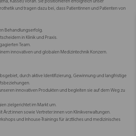
na, Kassel) voran. Sie positionieren erfolgreich unser
othetik und tragen dazu bei, dass Patientinnen und Patienten von
en Behandlungserfolg.
heidern in Klinik und Praxis.
ngagierten Team.
einem innovativen und globalen Medizintechnik Konzern.
sgebiet, durch aktive Identifizierung, Gewinnung und langfristige
tsbeziehungen.
unseren innovativen Produkten und begleiten sie auf dem Weg zu
en zielgerichtet im Markt um.
Ärzt:innen sowie Vertreter:innen von Klinikverwaltungen.
hops und Inhouse-Trainings für ärztliches und medizinisches