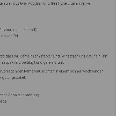
 und positiver Ausstrahlung. Ihre hohe Eigeninitiative,
ürzburg, Jena, Kassel).
ung vor Ort.
, dass wir gemeinsam stärker sind. Wir setzen uns dafür ein, ein
espektiert, befähigt und gefeiert fühlt.
ervorragenden Karriereaussichten in einem schnell wachsenden
ergütungspaket:
rlicher Gehaltsanpassung
sorge