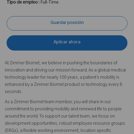
Tipo de empleo :
Full-Time
Guardar posición
Aplicar ahora
At Zimmer Biomet, we believe in pushing the boundaries of
innovation and driving our mission forward. As a global medical
technology leader for nearly 100 years, a patient’s mobility is
enhanced by a Zimmer Biomet product or technology every 8
seconds.
As a Zimmer Biomet team member, you will share in our
commitment to providing mobility and renewed life to people
around the world. To support our talent team, we focus on
development opportunities, robust employee resource groups
(ERGs), a flexible working environment, location specific