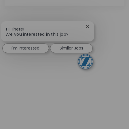
Close chatbot notifi
Hi There!
Are you interested in this job?
I'm interested
Similar Jobs