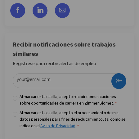
Compartir a través de Facebook
Compartir a través de LinkedIn
Compartir por correo electr
Recibir notificaciones sobre trabajos
similares
Regístrese para recibir alertas de empleo
Introduzca la dirección de correo electrónico (obligatorio)
Activar
Al marcar esta casilla, acepto recibir comunicaciones
sobre oportunidades de carrera en Zimmer Biomet.
*
Al marcar esta casilla, acepto el procesamiento de mis
datos personales para fines de reclutamiento, tal como se
indica en el
Aviso de Privacidad
.
*