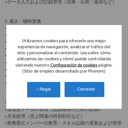
•データ入力および記録管理（在庫・出荷・返却など）
B. 週次・随時業務
•貸出品の売上処理・サンプル処理などの事務対応
•長期貸出品の管理および返却後処理
Utilizamos cookies para ofrecerle una mejor
•不明品・未処理案件の営業部門との連携
experiencia de navegación, analizar el tráfico del
•医療機器の廃棄・再販に関する処理
sitio y personalizar el contenido. Lea sobre cómo
•QRタグ・RFIDタグなどの管理および発注
utilizamos las cookies y cómo puede controlarlas
•器械のメンテナンス対応（修理・再登録など）
visitando nuestro
Configuración de cookies
página.
•新規セット組・既存セットの組み替え
(Sitio de empleo desarrollado por Phenom)
•在庫チェック（サイクルカウント）
•各種資材・消耗品の発注
Conceder
Negar
C. 月次・定期業務
•温湿度データの管理（品質維持のための記録）
•月末処理（売上関連の特別対応など）
•業務委託メンバーの教育・スキル記録の更新および管理