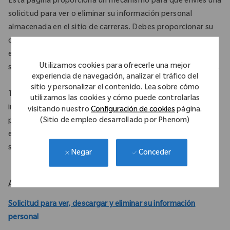
Esta página proporciona un mecanismo para que envíes una
solicitud para ver o eliminar su información personal
almacenada en el sitio de carreras. Debes proporcionar su
correo electrónico y completar la verificación del correo
electrónico para enviar esta solicitud. Cualquier solicitud
Utilizamos cookies para ofrecerle una mejor
será revisada y respondida dentro de los 30 días siguientes.
experiencia de navegación, analizar el tráfico del
sitio y personalizar el contenido. Lea sobre cómo
Tenga en cuenta que solicitar una eliminación de
utilizamos las cookies y cómo puede controlarlas
información personal eliminará toda la información de su
visitando nuestro
Configuración de cookies
página.
(Sitio de empleo desarrollado por Phenom)
perfil del sitio de carreras, incluidas las solicitudes de
empleo activas. Esto también eliminará cualquier
suscripción que hayas realizado en el sitio de carreras.
Conceder
Negar
Administrar Información Personal
Solicitud para ver, descargar y eliminar su información
personal