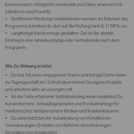
kommuniziert, erfolgreich verhandelt und Daten analysiert mit
Salesforce und PowerBI.
• Zertifizierter Medizinprodukteberater werden: Im Rahmen des
Programms bereitest du dich auf die Prüfung nach § 31 MPG vor.
• Langfristige Karrierewege gestalten: Ziel ist der direkte
Einstieg in eine verantwortungsvolle Vertriebsrolle nach dem
Programm.
Wie Du Wirkung erzielst
• Du bist Teil eines engagierten Teams und bringst Deine Ideen
ins Tagesgeschäft ein. Schnell übernimmst Du eigene Projekte
und arbeitest aktiv an Lösungen mit.
• An der Seite erfahrener Vertriebskolleg/innen begleitest Du
Kundentermine, Verkaufsgespräche und Produktrainings für
medizinisches Fachpersonal in Kliniken und Krankenhäusern.
• Du unterstützt bei der Ausarbeitung von Konditionen-
Vereinbarungen (Erstellen von Rahmen-Vereinbarungen,
Simulation von Angeboten)