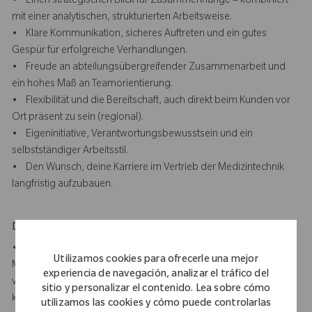
• Einen strategischen Blick für Zusammenhänge – kombiniert
mit einer analytischen, strukturierten Arbeitsweise.
• Klare Kommunikation, sicheres Auftreten und ein gutes
Gespür für erfolgreiche Verhandlungen.
• Freude an abteilungsübergreifender Zusammenarbeit und
ein hohes Maß an Teamorientierung.
• Flexibilität und die Bereitschaft, auch direkt beim Kunden vor
Ort präsent zu sein (regional).
• Eigeninitiative, Verantwortungsbewusstsein und ein
selbstständiger Arbeitsstil.
• Den Wunsch, deine Karriere im Vertrieb der Medizintechnik
langfristig aufzubauen.
Dein Hintergrund
• Abgeschlossenes Studium im Bereich BWL/VWL,
Utilizamos cookies para ofrecerle una mejor
Medizintechnik, Gesundheitsmanagement oder eine
experiencia de navegación, analizar el tráfico del
vergleichbare Qualifikation oder erfolgreich abgeschlossene
sitio y personalizar el contenido. Lea sobre cómo
kaufmännische Berufsausbildung.
utilizamos las cookies y cómo puede controlarlas