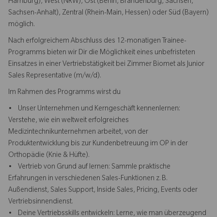
Hamburg), West (NRW), Ost (Berlin, Brandenburg, Sachsen,
Sachsen-Anhalt), Zentral (Rhein-Main, Hessen) oder Süd (Bayern)
möglich.
Nach erfolgreichem Abschluss des 12-monatigen Trainee-
Programms bieten wir Dir die Möglichkeit eines unbefristeten
Einsatzes in einer Vertriebstätigkeit bei Zimmer Biomet als Junior
Sales Representative (m/w/d).
Im Rahmen des Programms wirst du
• Unser Unternehmen und Kerngeschäft kennenlernen:
Verstehe, wie ein weltweit erfolgreiches
Medizintechnikunternehmen arbeitet, von der
Produktentwicklung bis zur Kundenbetreuung im OP in der
Orthopädie (Knie & Hüfte).
• Vertrieb von Grund auf lernen: Sammle praktische
Erfahrungen in verschiedenen Sales-Funktionen z. B.
Außendienst, Sales Support, Inside Sales, Pricing, Events oder
Vertriebsinnendienst.
• Deine Vertriebsskills entwickeln: Lerne, wie man überzeugend