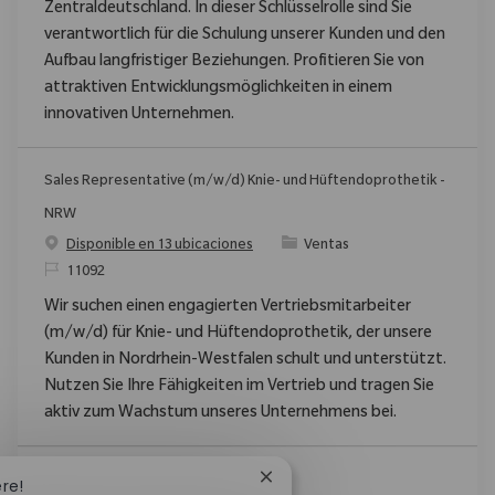
Zentraldeutschland. In dieser Schlüsselrolle sind Sie
verantwortlich für die Schulung unserer Kunden und den
Aufbau langfristiger Beziehungen. Profitieren Sie von
attraktiven Entwicklungsmöglichkeiten in einem
innovativen Unternehmen.
Sales Representative (m/w/d) Knie- und Hüftendoprothetik -
NRW
Categoría
Disponible en 13 ubicaciones
Ventas
ReqId
11092
Wir suchen einen engagierten Vertriebsmitarbeiter
(m/w/d) für Knie- und Hüftendoprothetik, der unsere
Kunden in Nordrhein-Westfalen schult und unterstützt.
Nutzen Sie Ihre Fähigkeiten im Vertrieb und tragen Sie
aktiv zum Wachstum unseres Unternehmens bei.
Close chatbot notification
ere!
Ver Más