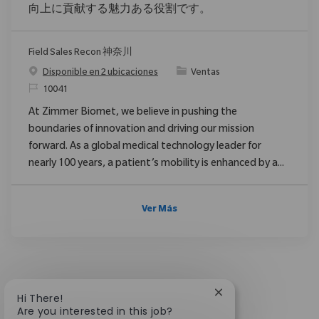
向上に貢献する魅力ある役割です。
Field Sales Recon 神奈川
Categoría
Disponible en 2 ubicaciones
Ventas
ReqId
10041
At Zimmer Biomet, we believe in pushing the
boundaries of innovation and driving our mission
forward. As a global medical technology leader for
nearly 100 years, a patient’s mobility is enhanced by a...
Ver Más
Close chatbot notif
Hi There!
Are you interested in this job?