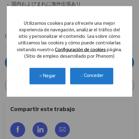
国内およびまれに海外出張あり
（国内：週2-3回程度、海外：主にトレーニング等）
Utilizamos cookies para ofrecerle una mejor
experiencia de navegación, analizar el tráfico del
EOE/M/F/Vet/Disability
sitio y personalizar el contenido. Lea sobre cómo
utilizamos las cookies y cómo puede controlarlas
visitando nuestro
Configuración de cookies
página.
(Sitio de empleo desarrollado por Phenom)
Aplicar ahora
Conceder
Negar
Guardar posición
Compartir este trabajo
Compartir a través de Facebook
Compartir a través de LinkedIn
Compartir por correo electr