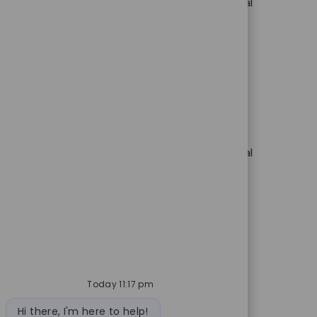
e technology adoption in medical settings. Lead surgical
nships. If you have clinical sales experience and a
healthcare technology.
requerida
e technology adoption in medical settings. Lead surgical
nships. If you have clinical sales experience and a
healthcare technology.
Today 11:17 pm
Bot message
Hi there, I'm here to help!