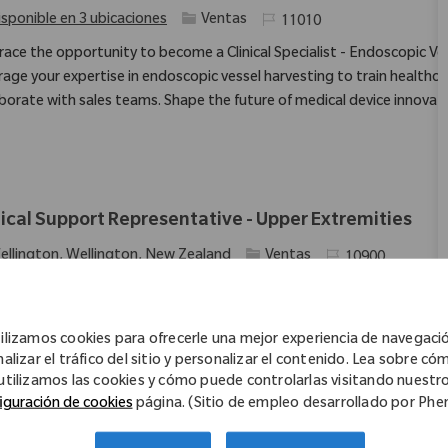
Categoría
Identificación requerida
isponible en 3 ubicaciones
Ventas
11010
ace the opportunity to become a Clinical Specialist - Endoscopic Ve
rage your expertise in endoscopic vessel harvesting to train healthca
aborate with sales teams. Shape the future of medical device innovati
nical Support Representative - Upper Extremities
ación
Categoría
Identificación requ
ellington, Wellington, New Zealand
Ventas
10900
ace the opportunity to become an Upper Extremities Clinical Suppor
. Support surgeons and healthcare professionals, manage clinical case
ronment. Ideal for those with orthopaedic or allied health backgroun
ilizamos cookies para ofrecerle una mejor experiencia de navegaci
nalizar el tráfico del sitio y personalizar el contenido. Lea sobre có
utilizamos las cookies y cómo puede controlarlas visitando nuestr
iguración de cookies
página. (Sitio de empleo desarrollado por Ph
otics Clinical Sr Sales Rep