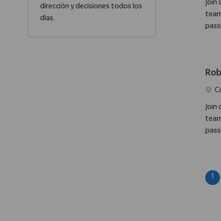
Join
dirección y decisiones todos los
team
días.
pass
Rob
Ubic
C
Join
team
pass
1