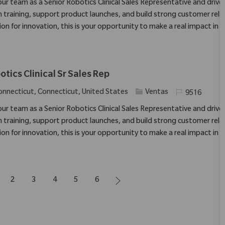
 our team as a Senior Robotics Clinical Sales Representative and driv
 training, support product launches, and build strong customer relatio
ion for innovation, this is your opportunity to make a real impact in 
otics Clinical Sr Sales Rep
ación
Categoría
Identificación 
onnecticut, Connecticut, United States
Ventas
9516
 our team as a Senior Robotics Clinical Sales Representative and driv
 training, support product launches, and build strong customer relatio
ion for innovation, this is your opportunity to make a real impact in 
2
3
4
5
6