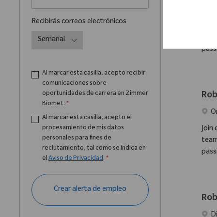
Ubic
P
Required
Recibirás correos electrónicos
Join
team
pass
Al marcar esta casilla, acepto recibir
comunicaciones sobre
oportunidades de carrera en Zimmer
Rob
Biomet.
*
Ubic
O
Al marcar esta casilla, acepto el
procesamiento de mis datos
Join
personales para fines de
team
reclutamiento, tal como se indica en
pass
el
Aviso de Privacidad
.
*
Crear alerta de empleo
Rob
D