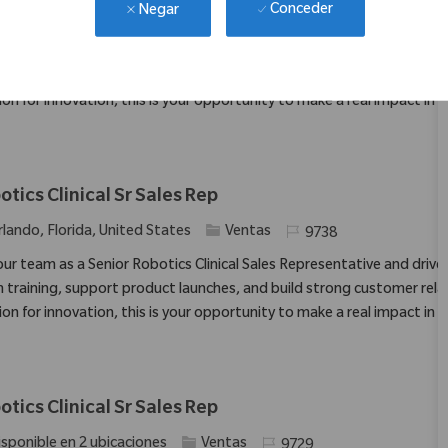
Conceder
Negar
ación
Categoría
Identificación requerid
ortland, Oregon, United States
Ventas
9761
 our team as a Senior Robotics Clinical Sales Representative and driv
 training, support product launches, and build strong customer relatio
ion for innovation, this is your opportunity to make a real impact in 
otics Clinical Sr Sales Rep
ación
Categoría
Identificación requerida
rlando, Florida, United States
Ventas
9738
 our team as a Senior Robotics Clinical Sales Representative and driv
 training, support product launches, and build strong customer relatio
ion for innovation, this is your opportunity to make a real impact in 
otics Clinical Sr Sales Rep
Categoría
Identificación requerida
isponible en 2 ubicaciones
Ventas
9729