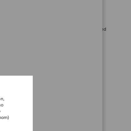
in Harvesting and drive impactful patient outcomes.
re professionals, support clinical adoption, and
on while advancing your career in a dynamic, field-based
erida
t Representative and make a real impact in surgical
s, and drive product utilization in a dynamic
ds seeking growth in medical device support.
ón,
mo
o
enom)