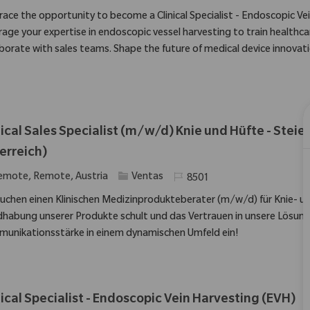
ace the opportunity to become a Clinical Specialist - Endoscopic Ve
rage your expertise in endoscopic vessel harvesting to train healthca
aborate with sales teams. Shape the future of medical device innovati
nical Sales Specialist (m/w/d) Knie und Hüfte - Stei
erreich)
ación
Categoría
Identificación requerida
emote, Remote, Austria
Ventas
8501
suchen einen Klinischen Medizinprodukteberater (m/w/d) für Knie- u
habung unserer Produkte schult und das Vertrauen in unsere Lösungen
unikationsstärke in einem dynamischen Umfeld ein!
nical Specialist - Endoscopic Vein Harvesting (EVH)