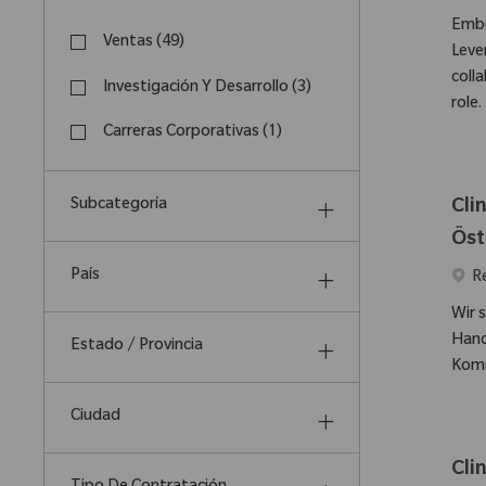
Embr
Categoría
Ventas
(
49
)
Leve
Trabajos
coll
Investigación Y Desarrollo
(
3
)
role.
Trabajos
Carreras Corporativas
(
1
)
Trabajo
Cli
Subcategoría
Öst
País
Ubic
R
Wir 
Hand
Estado / Provincia
Komm
Ciudad
Cli