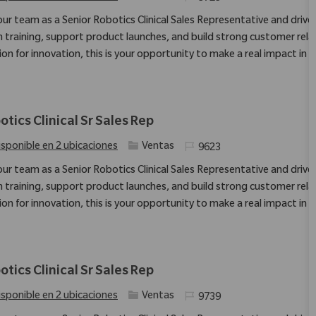
 our team as a Senior Robotics Clinical Sales Representative and driv
 training, support product launches, and build strong customer relatio
ion for innovation, this is your opportunity to make a real impact in 
otics Clinical Sr Sales Rep
Categoría
Identificación requerida
isponible en 2 ubicaciones
Ventas
9623
 our team as a Senior Robotics Clinical Sales Representative and driv
 training, support product launches, and build strong customer relatio
ion for innovation, this is your opportunity to make a real impact in 
otics Clinical Sr Sales Rep
Categoría
Identificación requerida
isponible en 2 ubicaciones
Ventas
9739