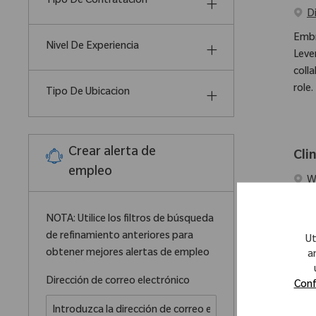
Tipo De Contratación
D
Embr
Nivel De Experiencia
Leve
coll
role.
Tipo De Ubicacion
Crear alerta de
Cli
empleo
Ubic
W
Embr
NOTA: Utilice los filtros de búsqueda
care
de refinamiento anteriores para
envi
Ut
obtener mejores alertas de empleo
a
Required
Dirección de correo electrónico
Conf
Rob