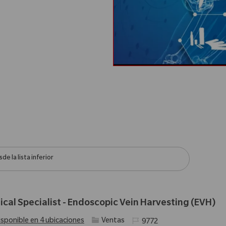
e la lista inferior
nical Specialist - Endoscopic Vein Harvesting (EVH)
Categoría
Identificación requerida
isponible en 4 ubicaciones
Ventas
9772