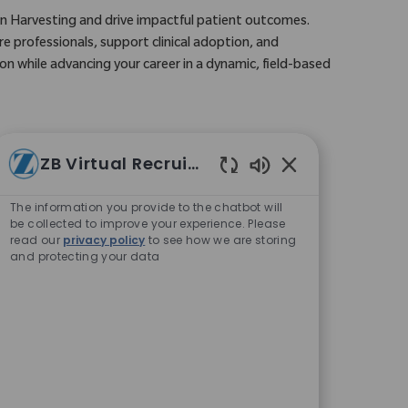
in Harvesting and drive impactful patient outcomes.
re professionals, support clinical adoption, and
on while advancing your career in a dynamic, field-based
ZB Virtual Recruiter
ermark, Kärnten, Burgenland (Süd-
Enabled Chatbot 
The information you provide to the chatbot will
be collected to improve your experience. Please
read our
privacy policy
to see how we are storing
and protecting your data
nd Hüftendoprothetik, der unsere Kunden in der
 stärkt. Bringen Sie Ihre Vertriebserfahrung und