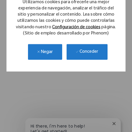
Utilizamos cookies para ofrecerle una mejor
experiencia de navegación, analizar el tráfico del
sitio y personalizar el contenido. Lea sobre cómo
utilizamos las cookies y cómo puede controlarlas
visitando nuestro
Configuración de cookies
página.
(Sitio de empleo desarrollado por Phenom)
Conceder
Negar
Close ch
Hi there, I'm here to help!
Let's get started!