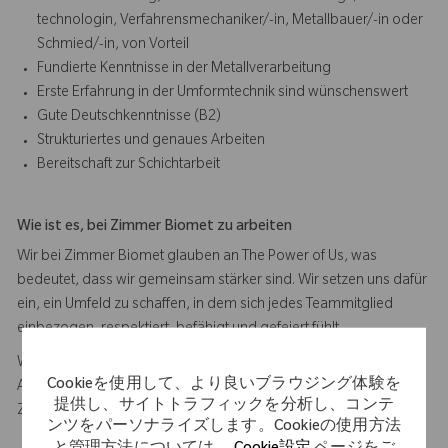
technologin, Verfahrensmechaniker/-in, Metallbauer/-in oder
Schmied/-in, von Vorteil
Fundierte Kenntnisse in der Metallverarbeitung
Erste Erfahrung in der Umformtechnik sind wünschenswert
Gute Deutschkenntnisse (B2)
Strukturiertes und genaues Arbeiten
Bereitschaft zur Schichtarbeit
Wie ist es, bei Zimmer Biomet zu arbeiten
Wir bei Zimmer Biomet glauben an The Power of Us, was
bedeutet, dass wir gemeinsam stärker sind. Wir setzen uns dafür
ein, ein Umfeld zu schaffen, in dem sich jedes Teammitglied
einbezogen, respektiert, befähigt und gefeiert fühlt.
Wir bieten Ihnen eine verantwortungsvolle und herausfordernde
Cookieを使用して、より良いブラウジング体験を
Aufgabe in einem spannenden und dynamischen Umfeld.
提供し、サイトトラフィックを分析し、コンテ
Zudem möchten wir Sie hiermit begeistern:
ンツをパーソナライズします。Cookieの使用方法
Attraktives Gehalt / leistungsorientierte Vergütung gemäß