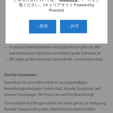
と管理方法については、
Cookie設定
ページをご
Tarifvertrag (Weihnachts- und Urlaubsgeld) sowie 30 Tage
覧ください。(キャリアサイト Powered by
Phenom)
Urlaub bei einer 35 Stundenwoche
Sehr angenehmes Betriebsklima sowie offene Feedback-
Kultur
許可
拒否
Kurze Kommunikationswege durch flache Hierarchien
Kostenlose Mitarbeiterparkplätze auf dem Firmengelände
sowie Bushaltestelle vor der Tür
In unserer Betriebskantine wird täglich frisch gekocht. Wir
subventionieren das Essen und bieten gratis Getränke an
Wir legen großen Wert auf Gesundheits- und Arbeitsschutz
Sind Sie interessiert
Bewerben Sie sich online mit Ihren aussagekräftigen
Bewerbungsunterlagen (Lebenslauf, aktuelle Zeugnisse) auf
unserer Homepage. Wir freuen uns auf Ihre Bewerbung!
Für eventuelle Rückfragen stehen wir Ihnen gerne zur Verfügung.
Kontakt: Shaquile Khoyratee, Biomet Deutschland GmbH,