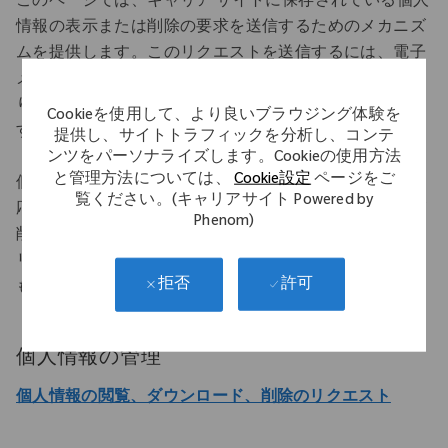
このページでは、キャリア サイトに保存されている個人
情報の表示または削除の要求を送信するためのメカニズ
ムを提供します。このリクエストを送信するには、電子
メールを提供し、電子メールの確認を完了する必要があ
ります。リクエストは30日以内に確認され、回答されま
Cookieを使用して、より良いブラウジング体験を
す。
提供し、サイトトラフィックを分析し、コンテ
ンツをパーソナライズします。Cookieの使用方法
と管理方法については、
Cookie設定
ページをご
個人情報の削除をリクエストすると、アクティブな求人
覧ください。(キャリアサイト Powered by
応募を含むキャリアサイトからプロファイル情報全体が
Phenom)
削除されることに注意してください。これにより、キャ
リアサイトで作成した可能性のあるサブスクリプション
許可
拒否
もすべて削除されます。
個人情報の管理
個人情報の閲覧、ダウンロード、削除のリクエスト