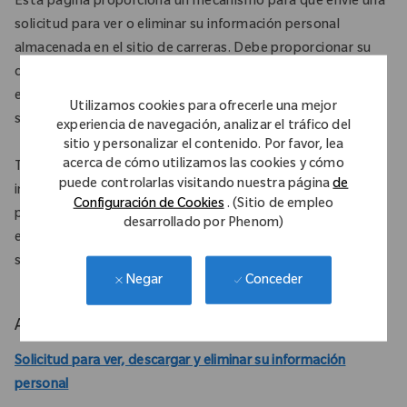
Esta página proporciona un mecanismo para que envíe una
solicitud para ver o eliminar su información personal
almacenada en el sitio de carreras. Debe proporcionar su
correo electrónico y completar la verificación del correo
electrónico para enviar esta solicitud. Cualquier solicitud
Utilizamos cookies para ofrecerle una mejor
será revisada y respondida dentro de los 30 días.
experiencia de navegación, analizar el tráfico del
sitio y personalizar el contenido. Por favor, lea
acerca de cómo utilizamos las cookies y cómo
Tenga en cuenta que solicitar una eliminación de
puede controlarlas visitando nuestra página
de
información personal eliminará toda la información de su
Configuración de Cookies
. (Sitio de empleo
perfil del sitio de carreras, incluidas las solicitudes de
desarrollado por Phenom)
empleo activas. Esto también eliminará cualquier
suscripción que haya realizado en el sitio de carreras.
Conceder
Negar
Administrar Información Personal
Solicitud para ver, descargar y eliminar su información
personal