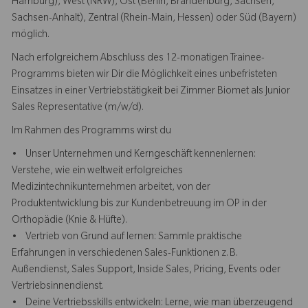
Hamburg), West (NRW), Ost (Berlin, Brandenburg, Sachsen,
Sachsen-Anhalt), Zentral (Rhein-Main, Hessen) oder Süd (Bayern)
möglich.
Nach erfolgreichem Abschluss des 12-monatigen Trainee-
Programms bieten wir Dir die Möglichkeit eines unbefristeten
Einsatzes in einer Vertriebstätigkeit bei Zimmer Biomet als Junior
Sales Representative (m/w/d).
Im Rahmen des Programms wirst du
• Unser Unternehmen und Kerngeschäft kennenlernen:
Verstehe, wie ein weltweit erfolgreiches
Medizintechnikunternehmen arbeitet, von der
Produktentwicklung bis zur Kundenbetreuung im OP in der
Orthopädie (Knie & Hüfte).
• Vertrieb von Grund auf lernen: Sammle praktische
Erfahrungen in verschiedenen Sales-Funktionen z. B.
Außendienst, Sales Support, Inside Sales, Pricing, Events oder
Vertriebsinnendienst.
• Deine Vertriebsskills entwickeln: Lerne, wie man überzeugend