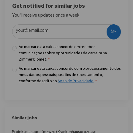
Get notified for similar jobs
You'll receive updates once a week
Enter Email address (Required)
Ativar
Ao marcar esta caixa, concordo em receber
comunicações sobre oportunidades de carreira na
Zimmer Biomet.
*
Ao marcar esta caixa, concordo com o processamento dos
meus dados pessoais para fins de recrutamento,
conforme descrito no
Aviso de Privacidade
.
*
Similar Jobs
Projektmanager (m/w/d) Krankenhausprozesse