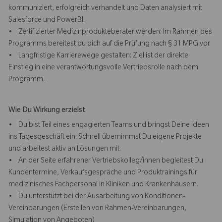
kommuniziert, erfolgreich verhandelt und Daten analysiert mit
Salesforce und PowerBI.
• Zertifizierter Medizinprodukteberater werden: Im Rahmen des
Programms bereitest du dich auf die Prüfung nach § 31 MPG vor.
• Langfristige Karrierewege gestalten: Ziel ist der direkte
Einstieg in eine verantwortungsvolle Vertriebsrolle nach dem
Programm.
Wie Du Wirkung erzielst
• Du bist Teil eines engagierten Teams und bringst Deine Ideen
ins Tagesgeschäft ein. Schnell übernimmst Du eigene Projekte
und arbeitest aktiv an Lösungen mit.
• An der Seite erfahrener Vertriebskolleg/innen begleitest Du
Kundentermine, Verkaufsgespräche und Produktrainings für
medizinisches Fachpersonal in Kliniken und Krankenhäusern.
• Du unterstützt bei der Ausarbeitung von Konditionen-
Vereinbarungen (Erstellen von Rahmen-Vereinbarungen,
Simulation von Angeboten)