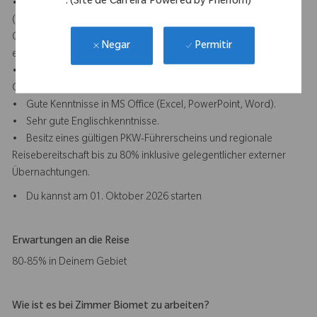
. (Site de Carreira Powered by Phenom)
• Erste Erfahrungen in einem kaufmännischen Umfeld
(idealerweise im Bereich Medizintechnik oder
Gesundheitswesen) sind von Vorteil, aber nicht zwingend
Permitir
Negar
erforderlich.
• Interesse an medizinischen Produkten, insbesondere in der
Orthopädie.
• Gute Kenntnisse in MS Office (Excel, PowerPoint, Word).
• Sehr gute Englischkenntnisse.
• Besitz eines gültigen PKW-Führerscheins und regionale
Reisebereitschaft bis zu 80% inklusive gelegentlicher externer
Übernachtungen.
• Du kannst am 01. Oktober 2026 starten
Erwartungen an die Reise
80-85% in Deinem Gebiet
Wie ist es bei Zimmer Biomet zu arbeiten?