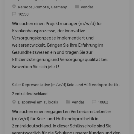
Localização
Categoria
Remote, Remote, Germany
Vendas
ReqId
10990
Wir suchen einen Projektmanager (m/w/d) für
Krankenhausprozesse, der innovative
Versorgungskonzepte implementiert und
weiterentwickelt. Bringen Sie Ihre Erfahrung im
Gesundheitswesen ein und tragen Sie zur
Effizienzsteigerung und Versorgungsqualität bei.
Bewerben Sie sich jetzt!
Sales Representative (m/w/d) Knie- und Hüftendoprothetik -
Zentraldeutschland
Categoria
ReqId
Disponível em 15 locais
Vendas
10882
Wir suchen einen engagierten Vertriebsmitarbeiter
(m/w/d) für Knie- und Hüftendoprothetik in
Zentraldeutschland. In dieser Schlüsselrolle sind Sie
verantwortlich für die Schulung unserer Kunden und den