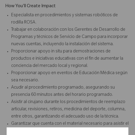
How You'll Create Impact
Especialista en procedimientos y sistemas robóticos de
rodilla ROSA.
Trabajar en colaboración con los Gerentes de Desarrollo de
Programas y técnicos de Servicio de Campo para incorporar
nuevas cuentas, incluyendo la instalación del sistema.
Proporcionar apoyo in situ para demostraciones de
productos e iniciativas educativas con el fin de aumentar la
conciencia del mercado local y regional.
Proporcionar apoyo en eventos de Educación Médica según
sea necesario.
Acudir al procedimiento programado, asegurando su
presencia 60 minutos antes del horario programado.
Asistir al cirujano durante los procedimientos de reemplazo
articular, revisiones, retiros, medicina del deporte, columna,
entre otros, garantizando el adecuado uso de la técnica.
Garantizar que cuenta con el material necesario para asistir el
procedimiento.