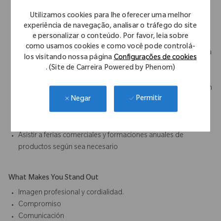
Recibir y realizar conteo de material y documentar su uso, así
Utilizamos cookies para lhe oferecer uma melhor
como hallazgos sobre el mismo.
experiência de navegação, analisar o tráfego do site
Realizar el lavado de instrumental al término de la cirugía y
e personalizar o conteúdo. Por favor, leia sobre
asegurar el adecuado proceso de la CEyE.
como usamos cookies e como você pode controlá-
Asegurar el adecuado regreso del material de acuerdo con la
los visitando nossa página
Configurações de cookies
instrucción o protocolo de la compañía.
. (Site de Carreira Powered by Phenom)
Promover los niveles más altos de satisfacción del cliente
mediante una respuesta rápida a las consultas, comunicación
Permitir
Negar
clara y efectiva, y una apariencia profesional.
Seguir todas las políticas internas de comunicación y
documentación (QA).
Asistir a ferias comerciales y formaciones anuales de
productos según sea necesario
What Makes You Stand Out
Imagen profesional y cordialidad.
Compromiso
Comunicación