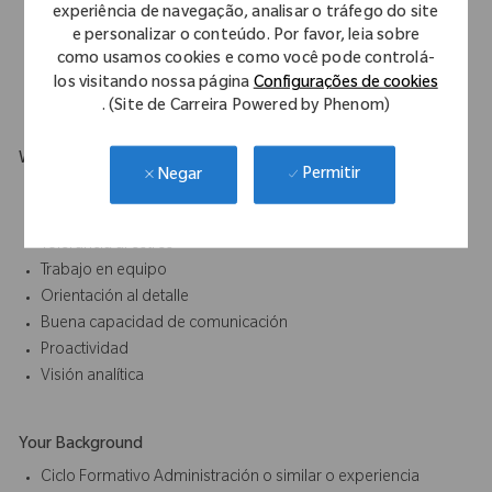
formación al mencionado equipo, así como resolver las
experiência de navegação, analisar o tráfego do site
e personalizar o conteúdo. Por favor, leia sobre
incidencias que ocasionen estos.
como usamos cookies e como você pode controlá-
Hacer de BU dentro de CX y OM si procede.
los visitando nossa página
Configurações de cookies
Mantener actualizadas las fichas de clientes.
. (Site de Carreira Powered by Phenom)
What Makes You Stand Out
Permitir
Negar
Planificación y organización
Orientación al cliente
Tolerancia al estrés
Trabajo en equipo
Orientación al detalle
Buena capacidad de comunicación
Proactividad
Visión analítica
Your Background
Ciclo Formativo Administración o similar o experiencia