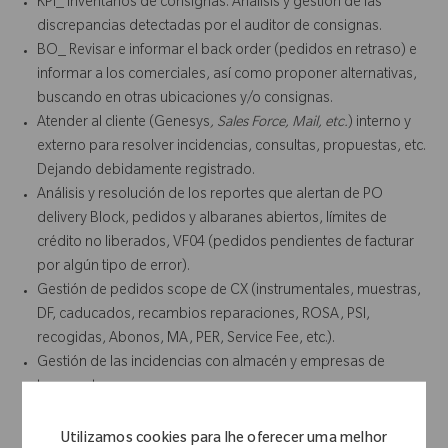
KPI_ Inventarios de consignas. Análisis y gestión de las
discrepancias detectadas por el auditor de consignas.
BO_ Revisar e informar el back order (pedidos en retraso) e
informar a los comerciales, así como proponer alternativas,
buscando en otras ubicaciones y/o consignas.
Atender al cliente (Genesys
, Sales Force, Mail, etc.
) interno y
externo para resolver incidencias, consultas, propuestas, etc.
Dejando debidamente registrado.
Análisis y resolución de los reportes que alertan de PO
delivery Block, pedidos y albaranes abiertos, límites de
crédito no liberados, VF04 (pedidos pendientes de facturar
por algún tipo de error).
Gestión de pedidos scope de CX (instrumentales, muestras,
DF, caducados, recambios reparaciones, ROSA, PSI,
recogidas, Abonos, MA, PER, Service Fee, etc.).
Gestión de las incidencias con almacén y empresas de
transporte.
Si el gestor tiene asignado un hospital cuyo order/facturación
dependen de GBS, debe dar asistencia, soporte y/o
Utilizamos cookies para lhe oferecer uma melhor