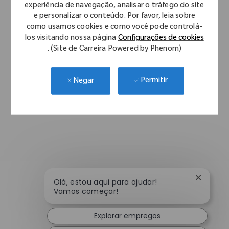
experiência de navegação, analisar o tráfego do site
e personalizar o conteúdo. Por favor, leia sobre
como usamos cookies e como você pode controlá-
los visitando nossa página
Configurações de cookies
. (Site de Carreira Powered by Phenom)
Permitir
Negar
Fechar n
Olá, estou aqui para ajudar!
Vamos começar!
Explorar empregos