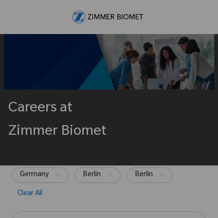
Skip to main content
-
Careers at
Zimmer Biomet
Germany
Berlin
Berlin
Clear All
Search from below list