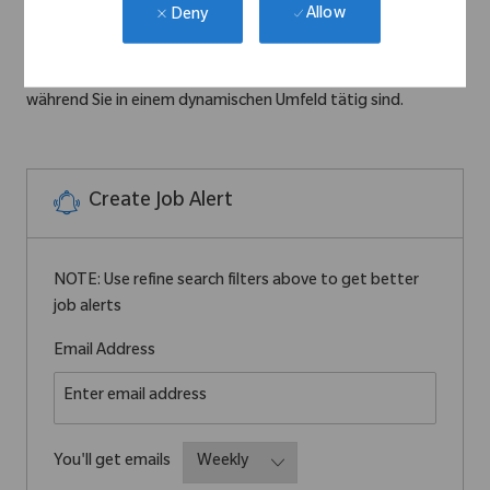
Allow
Deny
operative Personalplanung und die Überwachung der
Fertigungsprozesse übernimmt. Sie werden sicherstellen,
dass Ihr Team effizient und qualitätsorientiert arbeitet,
während Sie in einem dynamischen Umfeld tätig sind.
Create Job Alert
NOTE: Use refine search filters above to get better
job alerts
Required
Email Address
Required
You'll get emails