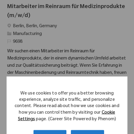
Mitarbeiter im Reinraum für Medizinprodukte
(m/w/d)
Location
Berlin, Berlin, Germany
Category
Manufacturing
Required Id
9698
Wir suchen einen Mitarbeiter im Reinraum für
Medizinprodukte, der in einem dynamischen Umfeld arbeitet
und zur Qualitätssicherung beiträgt. Wenn Sie Erfahrung in
der Maschinenbedienung und Reinraumtechnik haben, freuen
wir uns auf Ihre Bewerbung!
We use cookies to offer you a better browsing
Schichtleiter (m/w/d)
experience, analyze site traffic, and personalize
content. Please read about how we use cookies and
Location
Berlin, Berlin, Germany
how you can control them by visiting our
Cookie
Category
Manufacturing
Settings
page. (Career Site Powered by Phenom)
Required Id
8164
Wir suchen einen Schichtleiter, der die Verantwortung für die