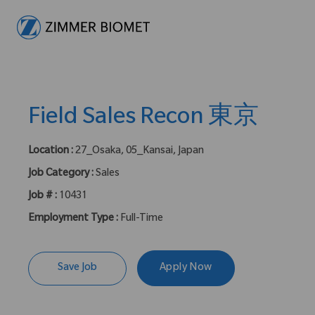
-
Field Sales Recon 東京
Location :
27_Osaka, 05_Kansai, Japan
Job Category :
Sales
Job # :
10431
Employment Type :
Full-Time
Save Job
Apply Now