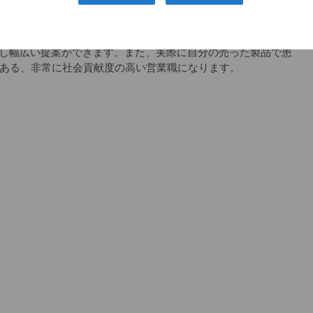
スの会社で、整形のドクターで知らない人はほとんどいませ
つです。
し幅広い提案ができます。また、実際に自分の売った製品で患
もある、非常に社会貢献度の高い営業職になります。