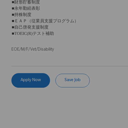
■財形貯蓄制度
■永年勤続表彰
■持株制度
■ＥＡＰ（従業員支援プログラム）
■自己啓発支援制度
■TOEIC(R)テスト補助
EOE/M/F/Vet/Disability
Apply Now
Save Job