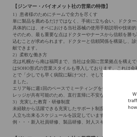
【ジンマー・バイオメット社の営業の特徴】
1）患者様のためにチームで全力を尽くす
単に製品を薦めるだけではなく、手術に立ち会い、ドクター
具体的には、オペにおける当社器械の使用手順説明や技術的
そのため、最も重要な点はドクターやナースから信頼を勝ち
込むことが求められます。ドクターと信頼関係を構築し、診
献できます。
2）柔軟な働き方
北は札幌から南は福岡まで、当社は全国に営業拠点を構えて
はSOHO形式の営業スタイルも導入しております。これは
とで「少しでも早く病院に駆けつけ、そして少しでも長く医
ました。
エリア毎に週1回のペースでミーティングを行いますし(エリ
We
レッジが共有可能のため、直行直帰に不安な方でも安心し
traf
3）充実した教育・研修制度
how 
未経験から活躍できる充実したサポート制度がございます。
人立ち出来るスケジュールを設定しています。
例・・・新入社員研修、製品研修、対人スキル研修、営業ス