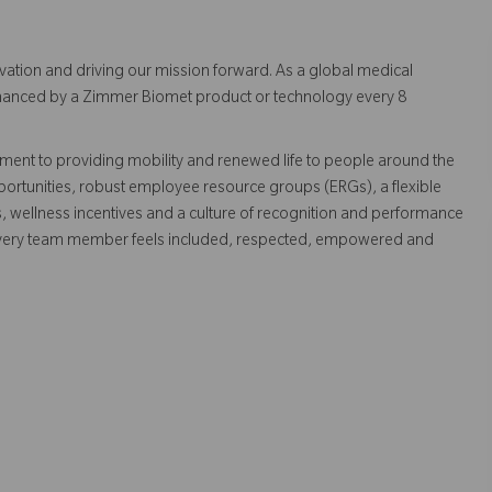
vation and driving our mission forward. As a global medical
 enhanced by a Zimmer Biomet product or technology every 8
ent to providing mobility and renewed life to people around the
ortunities, robust employee resource groups (ERGs), a flexible
s, wellness incentives and a culture of recognition and performance
every team member feels included, respected, empowered and