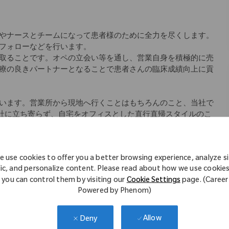
やナースとチームになって患者様のために全力を尽くします。
フォローなどを行います。
取ることです。オペの立会い等を通し、営業自身を積極的に売
療の良きパートナーとなることで患者さんの臨床成績向上に貢
います。営業所から現地へ行くことはもちろんのこと、当社で
会社に立ち寄らず、自宅をオフィスとした直行直帰スタイルのこ
師のサポートをできるように」というコンセプトの元、始まり
アにより差異あり)、社内イントラネットから学術文献などのナ
 use cookies to offer you a better browsing experience, analyze s
ていただけます。
fic, and personalize content. Please read about how we use cookie
you can control them by visiting our
Cookie Settings
page. (Career
教材を使用した座学、先輩社員の同行を中心としたOJT等、一
Powered by Phenom)
キル研修など
Allow
Deny