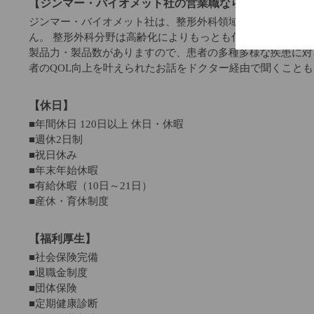
【ジンマー・バイオメット社の営業職ならではの魅力】
ジンマー・バイオメット社は、整形外科領域ではトップクラ
ん。 整形外科分野は高齢化によりもっとも伸びる市場の一
製品力・製品数がありますので、患者の多種多様な疾患に対
者のQOL向上を叶えられたお話をドクター経由で聞くこと
【休日】
■年間休日 120日以上 休日・休暇
■週休2日制
■祝日休み
■年末年始休暇
■有給休暇（10日～21日）
■産休・育休制度
【福利厚生】
■社会保険完備
■退職金制度
■団体保険
■定期健康診断