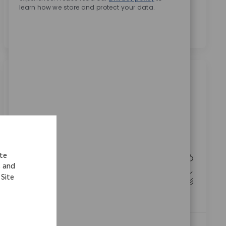
personal data for recruitment purposes as outlined in
learn how we store and protect your data.
the
Privacy Notice.
*
Similar Jobs
Field Sales Recon 長野・山梨
Location
Category
20_Nagano, 04_Chubu, Japan
Sales
ReqId
10430
あなたの次の挑戦：ジンマー・バイオメット社
ite
で、手術に立ち会い、チームとして患者様のため
s and
に全力を尽くす営業職を目指しませんか？充実し
 Site
た教育制度と柔軟な働き方を提供し、業界での影
響力を高めるチャンスです。