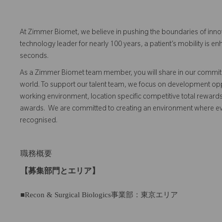
At Zimmer Biomet, we believe in pushing the boundaries of inno
technology leader for nearly 100 years, a patient’s mobility is
seconds.
As a Zimmer Biomet team member, you will share in our commitm
world. To support our talent team, we focus on development opp
working environment, location specific competitive total reward
awards. We are committed to creating an environment where 
recognised.
職務概要
【募集部門とエリア】
■Recon & Surgical Biologics事業部：東京エリア