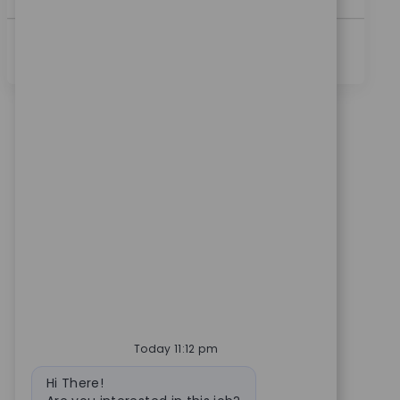
See More
Today 11:12 pm
Bot message
Hi There!