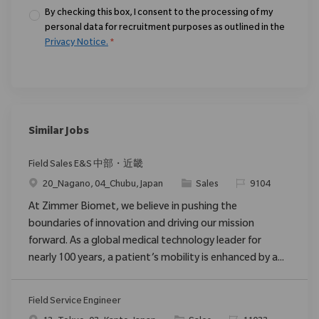
By checking this box, I consent to the processing of my
personal data for recruitment purposes as outlined in the
Privacy Notice.
*
Similar Jobs
Field Sales E&S 中部・近畿
Location
Category
ReqId
20_Nagano, 04_Chubu, Japan
Sales
9104
At Zimmer Biomet, we believe in pushing the
boundaries of innovation and driving our mission
forward. As a global medical technology leader for
nearly 100 years, a patient’s mobility is enhanced by a...
Field Service Engineer