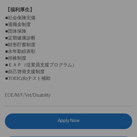
【福利厚生】
■社会保険完備
■退職金制度
■団体保険
■定期健康診断
■財形貯蓄制度
■永年勤続表彰
■持株制度
■ＥＡＰ（従業員支援プログラム）
■自己啓発支援制度
■TOEIC(R)テスト補助
EOE/M/F/Vet/Disability
Apply Now