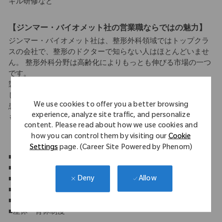
キル研修など
【ジンマー・バイオメット社の営業職ならではの魅力】
ジンマー・バイオメット社は、整形外科領域ではトップクラ
スの会社で、整形のドクターで知らない人はほとんどいませ
ん。 整形外科分野は高齢化によりもっとも伸びる市場の一つ
です。
製品力・製品数がありますので、患者の多種多様な疾患に対
し幅広い提案ができます。また、実際に自分の売った製品で
We use cookies to offer you a better browsing
患者のQOL向上を叶えられたお話をドクター経由で聞くこと
experience, analyze site traffic, and personalize
もある、非常に社会貢献度の高い営業職になります。
content. Please read about how we use cookies and
how you can control them by visiting our
Cookie
【休日】
Settings
page. (Career Site Powered by Phenom)
■年間休日 120日以上 休日・休暇
■週休2日制
■祝日休み
Allow
Deny
■年末年始休暇
■有給休暇（10日～21日）
■産休・育休制度