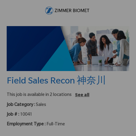
Skip to main content
-
Field Sales Recon 神奈川
This job is available in 2 locations
See all
Job Category :
Sales
Job # :
10041
Employment Type :
Full-Time