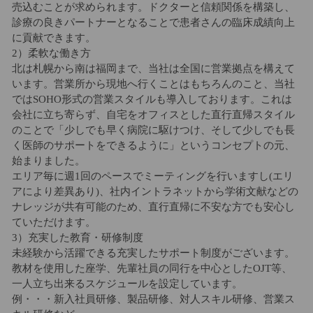
売込むことが求められます。ドクターと信頼関係を構築し、
診療の良きパートナーとなることで患者さんの臨床成績向上
に貢献できます。
2）柔軟な働き方
北は札幌から南は福岡まで、当社は全国に営業拠点を構えて
います。営業所から現地へ行くことはもちろんのこと、当社
ではSOHO形式の営業スタイルも導入しております。これは
会社に立ち寄らず、自宅をオフィスとした直行直帰スタイル
のことで「少しでも早く病院に駆けつけ、そして少しでも長
く医師のサポートをできるように」というコンセプトの元、
始まりました。
エリア毎に週1回のペースでミーティングを行いますし(エリ
アにより差異あり)、社内イントラネットから学術文献などの
ナレッジが共有可能のため、直行直帰に不安な方でも安心し
ていただけます。
3）充実した教育・研修制度
未経験から活躍できる充実したサポート制度がございます。
教材を使用した座学、先輩社員の同行を中心としたOJT等、
一人立ち出来るスケジュールを設定しています。
例・・・新入社員研修、製品研修、対人スキル研修、営業ス