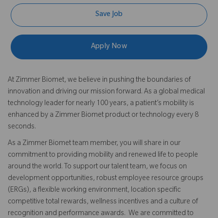
Save Job
Apply Now
At Zimmer Biomet, we believe in pushing the boundaries of
innovation and driving our mission forward. As a global medical
technology leader for nearly 100 years, a patient’s mobility is
enhanced by a Zimmer Biomet product or technology every 8
seconds.
As a Zimmer Biomet team member, you will share in our
commitment to providing mobility and renewed life to people
around the world. To support our talent team, we focus on
development opportunities, robust employee resource groups
(ERGs), a flexible working environment, location specific
competitive total rewards, wellness incentives and a culture of
recognition and performance awards. We are committed to