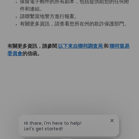
保留電子郵件的所有副本，包括提供給您的任何附
件和連結。
請聯繫當地警方進行報案。
有關更多資訊，請查看您所在州的欺詐保護部門。
有關更多資訊，請參閱
以下來自聯邦調查局
和
聯邦貿易
委員會
的信函。
Close chatbo
Hi there, I'm here to help!
Let's get started!