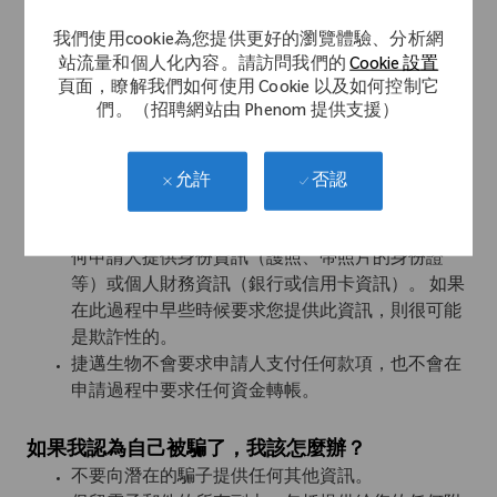
（example@zimmerbiomet.com）。任何未完全使用
我們使用cookie為您提供更好的瀏覽體驗、分析網
該域的電子郵件聯繫都可能是欺詐性的。
站流量和個人化內容。請訪問我們的
Cookie 設置
在遴選過程中，捷邁生物通常以面對面或虛擬方式
頁面，瞭解我們如何使用 Cookie 以及如何控制它
進行面試。 但是，Zimmer Biomet不使用
們。（招聘網站由 Phenom 提供支援）
Messenger，Skype，Google Hangouts或其他聊天平
台進行採訪。 在這些聊天平台上進行的任何採訪都
可能是欺詐性的。 此外，任何未經請求和/或不涉
否認
允許
及面試過程的工作機會都可能是欺詐性的。
在簽署正式錄取通知書之前，捷邁公司不會要求任
何申請人提供身份資訊（護照、帶照片的身份證
等）或個人財務資訊（銀行或信用卡資訊）。 如果
在此過程中早些時候要求您提供此資訊，則很可能
是欺詐性的。
捷邁生物不會要求申請人支付任何款項，也不會在
申請過程中要求任何資金轉帳。
如果我認為自己被騙了，我該怎麼辦？
不要向潛在的騙子提供任何其他資訊。