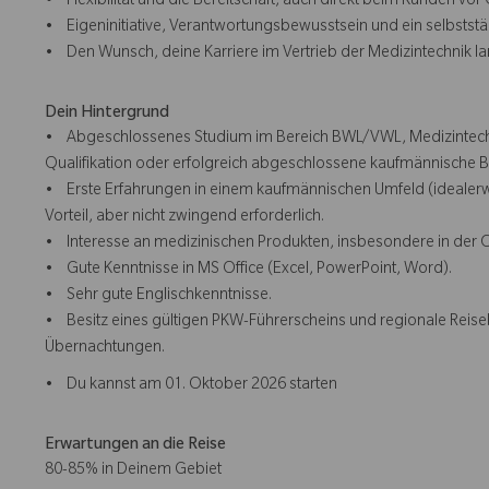
• Flexibilität und die Bereitschaft, auch direkt beim Kunden vor O
• Eigeninitiative, Verantwortungsbewusstsein und ein selbststän
• Den Wunsch, deine Karriere im Vertrieb der Medizintechnik la
Dein Hintergrund
• Abgeschlossenes Studium im Bereich BWL/VWL, Medizintech
Qualifikation oder erfolgreich abgeschlossene kaufmännische 
• Erste Erfahrungen in einem kaufmännischen Umfeld (idealerw
Vorteil, aber nicht zwingend erforderlich.
• Interesse an medizinischen Produkten, insbesondere in der 
• Gute Kenntnisse in MS Office (Excel, PowerPoint, Word).
• Sehr gute Englischkenntnisse.
• Besitz eines gültigen PKW-Führerscheins und regionale Reisebe
Übernachtungen.
• Du kannst am 01. Oktober 2026 starten
Erwartungen an die Reise
80-85% in Deinem Gebiet