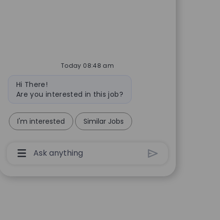
Today 08:48 am
Bot message
Hi There!
Are you interested in this job?
I'm interested
Similar Jobs
Chatbot User Input Box With Send Button