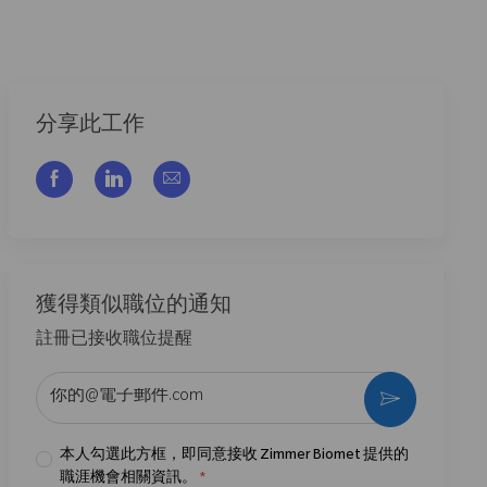
分享此工作
通过脸书分享
通过LinkedIn分享
通过电子邮件分享
獲得類似職位的通知
註冊已接收職位提醒
输入电子邮件地址 （必填）
激活
本人勾選此方框，即同意接收 Zimmer Biomet 提供的
職涯機會相關資訊。
*