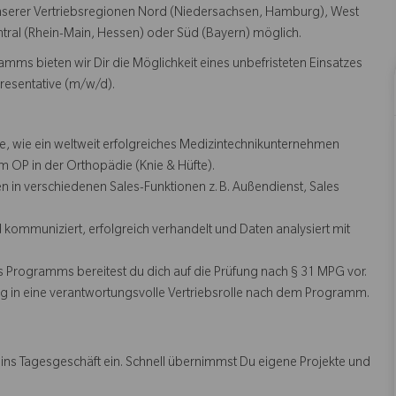
b unserer Vertriebsregionen Nord (Niedersachsen, Hamburg), West
ntral (Rhein-Main, Hessen) oder Süd (Bayern) möglich.
ms bieten wir Dir die Möglichkeit eines unbefristeten Einsatzes
presentative (m/w/d).
 wie ein weltweit erfolgreiches Medizintechnikunternehmen
m OP in der Orthopädie (Knie & Hüfte).
 in verschiedenen Sales-Funktionen z. B. Außendienst, Sales
 kommuniziert, erfolgreich verhandelt und Daten analysiert mit
 Programms bereitest du dich auf die Prüfung nach § 31 MPG vor.
tieg in eine verantwortungsvolle Vertriebsrolle nach dem Programm.
 ins Tagesgeschäft ein. Schnell übernimmst Du eigene Projekte und