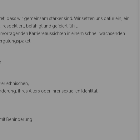
, dass wir gemeinsam stärker sind. Wir setzen uns dafür ein, ein
espektiert, befähigt und gefeiert fühlt.
ervorragenden Karriereaussichten in einem schnell wachsenden
ergütungspaket.
m
rer ethnischen,
erung, ihres Alters oder ihrer sexuellen Identität.
mit Behinderung