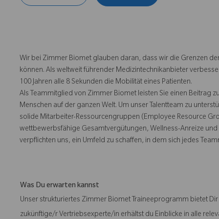
Wir bei Zimmer Biomet glauben daran, dass wir die Grenzen der
können. Als weltweit führender Medizintechnikanbieter verbesse
100 Jahren alle 8 Sekunden die Mobilität eines Patienten.
Als Teammitglied von Zimmer Biomet leisten Sie einen Beitrag z
Menschen auf der ganzen Welt. Um unser Talentteam zu unterstü
solide Mitarbeiter-Ressourcengruppen (Employee Resource Group
wettbewerbsfähige Gesamtvergütungen, Wellness-Anreize und e
verpflichten uns, ein Umfeld zu schaffen, in dem sich jedes Team
Was Du erwarten kannst
Unser strukturiertes Zimmer Biomet Traineeprogramm bietet Dir 
zukünftige/r Vertriebsexperte/in erhältst du Einblicke in alle r