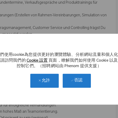
 Kundentermine, Verkaufsgespräche und Produktrainings für
barungen (Erstellen von Rahmen-Vereinbarungen, Simulation von
tragsmanagement, Customer Service und Controlling trägst Du
d umgesetzt werden.
ternehmen mit und bekommst gleichzeitig ein Gefühl dafür, wie
nden Bereichen wie Logistik oder Kundenservice erweitern Dein
們使用cookie為您提供更好的瀏覽體驗、分析網站流量和個人
。請訪問我們的
Cookie 設置
頁面，瞭解我們如何使用 Cookie 以
控制它們。（招聘網站由 Phenom 提供支援）
undenverständnis mit technischem Know-how verbinden. Besonders
否認
允許
zialisiertes Fachgebiet einzuarbeiten.
einer analytischen, strukturierten Arbeitsweise.
r für erfolgreiche Verhandlungen.
n hohes Maß an Teamorientierung.