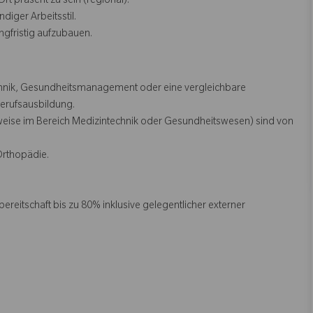
rt präsent zu sein (regional).
diger Arbeitsstil.
ngfristig aufzubauen.
nik, Gesundheitsmanagement oder eine vergleichbare
Berufsausbildung.
eise im Bereich Medizintechnik oder Gesundheitswesen) sind von
Orthopädie.
reitschaft bis zu 80% inklusive gelegentlicher externer