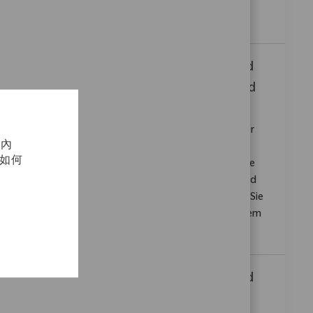
Effizienzsteigerung und Versorgungsqualität bei.
Bewerben Sie sich jetzt!
Sales Representative (m/w/d) Knie- und
Hüftendoprothetik - Zentraldeutschland
类别
请求标识
在 15 地點提供
銷售
10882
Wir suchen einen engagierten Vertriebsmitarbeiter
化內
(m/w/d) für Knie- und Hüftendoprothetik in
及如何
Zentraldeutschland. In dieser Schlüsselrolle sind Sie
verantwortlich für die Schulung unserer Kunden und
den Aufbau langfristiger Beziehungen. Profitieren Sie
von attraktiven Entwicklungsmöglichkeiten in einem
innovativen Unternehmen.
Sales Representative (m/w/d) Knie- und
Hüftendoprothetik - NRW