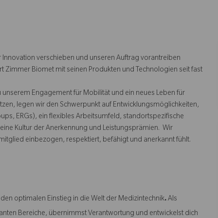
 Innovation verschieben und unseren Auftrag vorantreiben
rt Zimmer Biomet mit seinen Produkten und Technologien seit fast
u unserem Engagement für Mobilität und ein neues Leben für
tzen, legen wir den Schwerpunkt auf Entwicklungsmöglichkeiten,
s, ERGs), ein flexibles Arbeitsumfeld, standortspezifische
ine Kultur der Anerkennung und Leistungsprämien. Wir
mitglied einbezogen, respektiert, befähigt und anerkannt fühlt.
den optimalen Einstieg in die Welt der Medizintechnik
.
Als
elevanten Bereiche, übernimmst Verantwortung und entwickelst dich