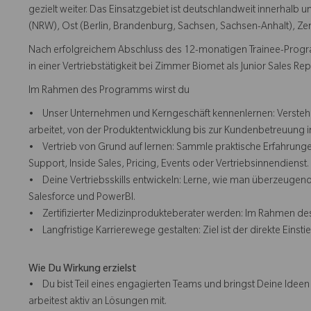
gezielt weiter. Das Einsatzgebiet ist deutschlandweit innerhal
(NRW), Ost (Berlin, Brandenburg, Sachsen, Sachsen-Anhalt), Ze
Nach erfolgreichem Abschluss des 12-monatigen Trainee-Program
in einer Vertriebstätigkeit bei Zimmer Biomet als Junior Sales Re
Im Rahmen des Programms wirst du
• Unser Unternehmen und Kerngeschäft kennenlernen: Verstehe,
arbeitet, von der Produktentwicklung bis zur Kundenbetreuung i
• Vertrieb von Grund auf lernen: Sammle praktische Erfahrungen
Support, Inside Sales, Pricing, Events oder Vertriebsinnendienst.
• Deine Vertriebsskills entwickeln: Lerne, wie man überzeugend
Salesforce und PowerBI.
• Zertifizierter Medizinprodukteberater werden: Im Rahmen des
• Langfristige Karrierewege gestalten: Ziel ist der direkte Eins
Wie Du Wirkung erzielst
• Du bist Teil eines engagierten Teams und bringst Deine Ideen
arbeitest aktiv an Lösungen mit.