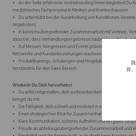
• An der Seite erfahrener Vertriebskolleg/innen begleitest Du
medizinisches Fachpersonal in Kliniken und Krankenhäusern.
• Du unterstützt bei der Ausarbeitung von Konditionen-Verein
Angeboten)
• In bereichsübergreifender Zusammenarbeit mit Vertrieb, Ver
dazu bei, dass Verhandlungsergebnisse sauber koordiniert un
• Auf Messen, Kongressen und Events präsentierst Du unser Un
Netzwerke und Kundenbeziehungen wachsen.
• Produkttrainings, Schulungen und Hospitationen in angrenze
我
Verständnis für den Sales Bereich.
容
Wodurch Du Dich hervorhebst
• Du willst mitgestalten, dich weiterentwickeln und echtes K
bringst du mit:
• Die Fähigkeit, dich schnell und motiviert in ein komplexes, spe
• Einen strategischen Blick für Zusammenhänge – kombiniert mit 
• Klare Kommunikation, sicheres Auftreten und ein gutes Gespü
• Freude an abteilungsübergreifender Zusammenarbeit und ei