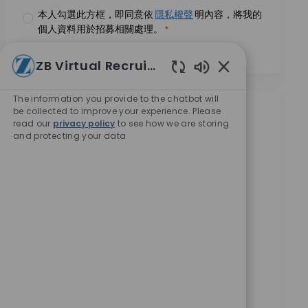
本人勾選此方框，即同意依
隱私權聲
明內容，將我的
個人資料用於招募相關處理。
*
ZB Virtual Recruiter
Enabled Chatbot
The information you provide to the chatbot will
be collected to improve your experience. Please
類似職位
read our
privacy policy
to see how we are storing
and protecting your data
Projektmanager (m/w/d)
Krankenhausprozesse
位置
类别
Remote, Remote, Germany
銷售
请求标识
10990
Wir suchen einen Projektmanager (m/w/d) für
Krankenhausprozesse, der innovative
Versorgungskonzepte implementiert und
weiterentwickelt. Bringen Sie Ihre Erfahrung im
Gesundheitswesen ein und tragen Sie zur