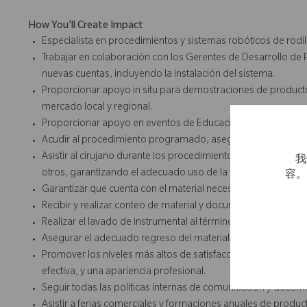
How You'll Create Impact
Especialista en procedimientos y sistemas robóticos de rodi
Trabajar en colaboración con los Gerentes de Desarrollo de
nuevas cuentas, incluyendo la instalación del sistema.
Proporcionar apoyo in situ para demostraciones de productos 
mercado local y regional.
Proporcionar apoyo en eventos de Educación Médica según 
Acudir al procedimiento programado, asegurando su prese
Asistir al cirujano durante los procedimientos de reemplazo ar
我
otros, garantizando el adecuado uso de la técnica.
容
Garantizar que cuenta con el material necesario para asistir 
Recibir y realizar conteo de material y documentar su uso,
Realizar el lavado de instrumental al término de la cirugía
Asegurar el adecuado regreso del material de acuerdo con
Promover los niveles más altos de satisfacción del cliente m
efectiva, y una apariencia profesional.
Seguir todas las políticas internas de comunicación y docum
Asistir a ferias comerciales y formaciones anuales de produ