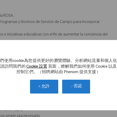
lla ROSA.
 Programas y técnicos de Servicio de Campo para incorporar
e iniciativas educativas con el fin de aumentar la conciencia del
sea necesario.
ncia 60 minutos antes del horario programado.
ticular, revisiones, retiros, medicina del deporte, columna, entre
們使用cookie為您提供更好的瀏覽體驗、分析網站流量和個人
。請訪問我們的
Cookie 設置
頁面，瞭解我們如何使用 Cookie 以
控制它們。（招聘網站由 Phenom 提供支援）
el procedimiento.
 así como hallazgos sobre el mismo.
 y asegurar el adecuado proceso de la CEyE.
否認
允許
 la instrucción o protocolo de la compañía.
ediante una respuesta rápida a las consultas, comunicación clara y
entación (QA).
ctos según sea necesario