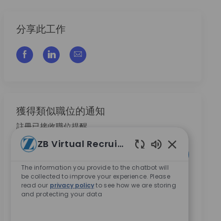
分享此工作
通过脸书分享
通过LinkedIn分享
通过电子邮件分享
獲得類似職位的通知
註冊已接收職位提醒
ZB Virtual Recruiter
输入电子邮件地址 （必填）
激活
Enabled Chatb
The information you provide to the chatbot will
be collected to improve your experience. Please
本人勾選此方框，即同意接收 Zimmer Biomet 提供的
read our
privacy policy
to see how we are storing
職涯機會相關資訊。
*
and protecting your data
本人勾選此方框，即同意依
隱私權聲
明內容，將我的
個人資料用於招募相關處理。
*