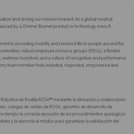
vation and driving our mission forward. As a global medical
 enhanced by a Zimmer Biomet product or technology every 8
ent to providing mobility and renewed life to people around the
ortunities, robust employee resource groups (ERGs), a flexible
s, wellness incentives and a culture of recognition and performance
every team member feels included, respected, empowered and
 Robótica de Rodilla ROSA™ mediante la alineación y colaboración
iones, colegas de ventas de ROSA, gerentes de desarrollo de
 tiempo la correcta ejecución de los procedimientos quirúrgicos
les y la asesoría al médico para garantizar la satisfacción del