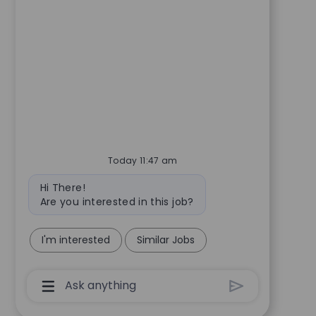
Today 11:47 am
Bot message
Hi There!
Are you interested in this job?
I'm interested
Similar Jobs
Chatbot User Input Box With Send Button