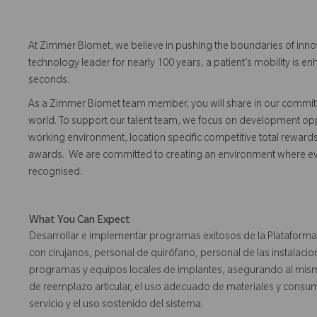
At Zimmer Biomet, we believe in pushing the boundaries of inno
technology leader for nearly 100 years, a patient’s mobility is
seconds.
As a Zimmer Biomet team member, you will share in our commitm
world. To support our talent team, we focus on development opp
working environment, location specific competitive total reward
awards. We are committed to creating an environment where 
recognised.
What You Can Expect
Desarrollar e implementar programas exitosos de la Plataforma
con cirujanos, personal de quirófano, personal de las instalac
programas y equipos locales de implantes, asegurando al mismo
de reemplazo articular, el uso adecuado de materiales y consumib
servicio y el uso sostenido del sistema.