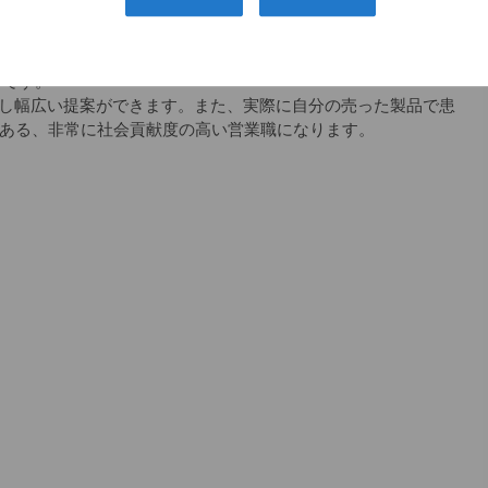
スの会社で、整形のドクターで知らない人はほとんどいませ
つです。
し幅広い提案ができます。また、実際に自分の売った製品で患
もある、非常に社会貢献度の高い営業職になります。