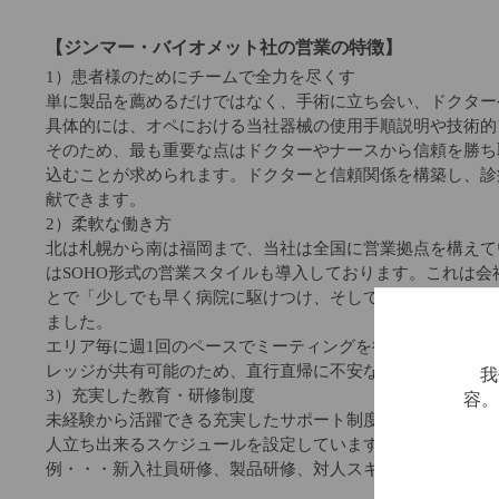
【ジンマー・バイオメット社の営業の特徴】
1）患者様のためにチームで全力を尽くす
単に製品を薦めるだけではなく、手術に立ち会い、ドクター
具体的には、オペにおける当社器械の使用手順説明や技術的
そのため、最も重要な点はドクターやナースから信頼を勝ち
込むことが求められます。ドクターと信頼関係を構築し、診
献できます。
2）柔軟な働き方
北は札幌から南は福岡まで、当社は全国に営業拠点を構えて
はSOHO形式の営業スタイルも導入しております。これは
とで「少しでも早く病院に駆けつけ、そして少しでも長く医
ました。
エリア毎に週1回のペースでミーティングを行いますし(エリ
レッジが共有可能のため、直行直帰に不安な方でも安心し
我
3）充実した教育・研修制度
容
未経験から活躍できる充実したサポート制度がございます。
人立ち出来るスケジュールを設定しています。
例・・・新入社員研修、製品研修、対人スキル研修、営業ス