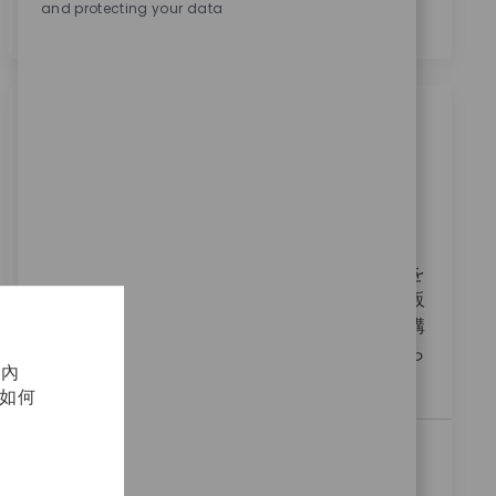
and protecting your data
類似職位
Field Sales Trauma 愛媛・香川
位置
35_Yamaguchi, 06_Chugoku, Japan
类别
请求标识
銷售
11281
私たちは、フィールドセールストラウマの役割を
果たす情熱的な方を探しています。医療機器の販
売において、ドクターやナースとの信頼関係を構
築し、患者様のために全力を尽くすことが求めら
化內
れます。
及如何
Field Sales Recon 東京
位置
类别
27_Osaka, 05_Kansai, Japan
銷售