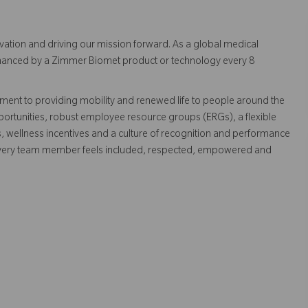
vation and driving our mission forward. As a global medical
 enhanced by a Zimmer Biomet product or technology every 8
ent to providing mobility and renewed life to people around the
ortunities, robust employee resource groups (ERGs), a flexible
s, wellness incentives and a culture of recognition and performance
every team member feels included, respected, empowered and