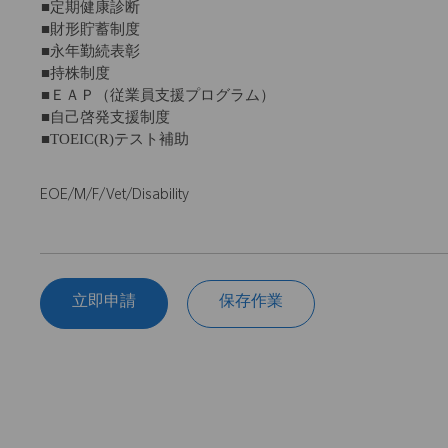
■定期健康診断
■財形貯蓄制度
■永年勤続表彰
■持株制度
■ＥＡＰ（従業員支援プログラム）
■自己啓発支援制度
■TOEIC(R)テスト補助
EOE/M/F/Vet/Disability
立即申請
保存作業