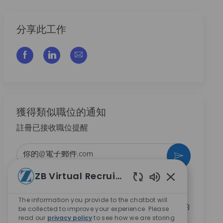
分享此工作
通过脸书分享
通过LinkedIn分享
通过电子邮件分享
獲得類似職位的通知
註冊已接收職位提醒
输入电子邮件地址 （必填）
激活
ZB Virtual Recruiter
本人勾選此方框，即同意接收 Zimmer Biomet 提供的
Enabled Chatbo
職涯機會相關資訊。
*
The information you provide to the chatbot will
本人勾選此方框，即同意依
隱私權聲
明內容，將我的
be collected to improve your experience. Please
read our
privacy policy
to see how we are storing
個人資料用於招募相關處理。
*