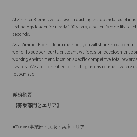
At Zimmer Biomet, we believe in pushing the boundaries of inno
technology leader for nearly 100 years, a patient’s mobility is
seconds.
As a Zimmer Biomet team member, you will share in our commitm
world. To support our talent team, we focus on development opp
working environment, location specific competitive total reward
awards. We are committed to creating an environment where 
recognised.
職務概要
【募集部門とエリア】
■Trauma事業部：大阪・兵庫エリア