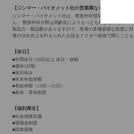
【ジンマー・バイオメット社の営業職ならではの魅力】
ジンマー・バイオメット社は、整形外科領域ではトップクラ
ん。 整形外科分野は高齢化によりもっとも伸びる市場の一
製品力・製品数がありますので、患者の多種多様な疾患に対
者のQOL向上を叶えられたお話をドクター経由で聞くこと
【休日】
■年間休日 120日以上 休日・休暇
■週休2日制
■祝日休み
■年末年始休暇
■有給休暇（10日～21日）
■産休・育休制度
【福利厚生】
■社会保険完備
■退職金制度
■団体保険