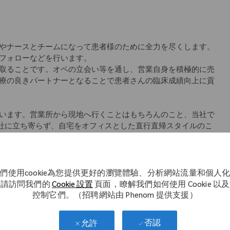
やナースとチームになって患者様のために全力を尽くします。
フォローなどを行います。
取ることです。オペの立会い等を通し、営業自身を積極的に売
療の良きパートナーとなることで患者さんの臨床成績向上に貢
います。営業所から現地へ行くことはもちろんのこと、当社で
会社に立ち寄らず、自宅をオフィスとした直行直帰スタイルのこ
師のサポートをできるように」というコンセプトの元、始まり
アにより差異あり)、社内イントラネットから学術文献などのナ
ていただけます。
們使用cookie為您提供更好的瀏覽體驗、分析網站流量和個人
。請訪問我們的
Cookie 設置
頁面，瞭解我們如何使用 Cookie 以
教材を使用した座学、先輩社員の同行を中心としたOJT等、一
控制它們。（招聘網站由 Phenom 提供支援）
キル研修など
否認
允許