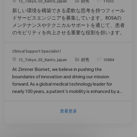
位置
类别
请求标识
13_Tokyo, 03_Kanto, Japan
銷售
11033
新しい環境を構築できる柔軟な思考を持つフィール
ドサービスエンジニアを募集しています。ROSAの
メンテナンスやテクニカルサポートを通じて、患者
のモビリティを向上させる重要な役割を担います。
Clinical Support Specialist I
位置
类别
请求标识
13_Tokyo, 03_Kanto, Japan
銷售
10584
At Zimmer Biomet, we believe in pushing the
boundaries of innovation and driving our mission
forward. As a global medical technology leader for
nearly 100 years, a patient’s mobility is enhanced by a...
查看更多