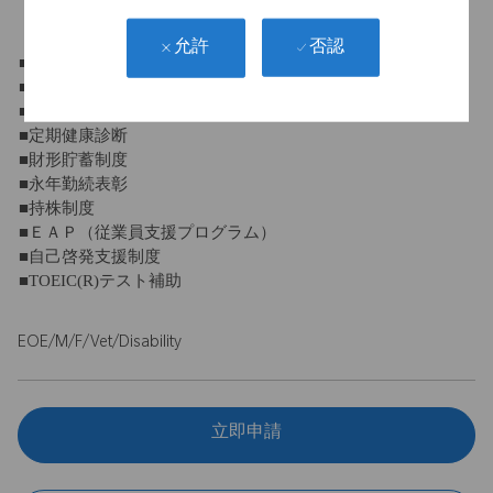
【福利厚生】
否認
允許
■社会保険完備
■退職金制度
■団体保険
■定期健康診断
■財形貯蓄制度
■永年勤続表彰
■持株制度
■ＥＡＰ（従業員支援プログラム）
■自己啓発支援制度
■TOEIC(R)テスト補助
EOE/M/F/Vet/Disability
立即申請