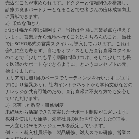
売込むことが求められます。ドクターと信頼関係を構築し、
診療の良きパートナーとなることで患者さんの臨床成績向上
に貢献できます。
2）柔軟な働き方
北は札幌から南は福岡まで、当社は全国に営業拠点を構えて
います。営業所から現地へ行くことはもちろんのこと、当社
ではSOHO形式の営業スタイルも導入しております。これは
会社に立ち寄らず、自宅をオフィスとした直行直帰スタイル
のことで「少しでも早く病院に駆けつけ、そして少しでも長
く医師のサポートをできるように」というコンセプトの元、
始まりました。
エリア毎に週1回のペースでミーティングを行いますし(エリ
アにより差異あり)、社内イントラネットから学術文献などの
ナレッジが共有可能のため、直行直帰に不安な方でも安心し
ていただけます。
3）充実した教育・研修制度
未経験から活躍できる充実したサポート制度がございます。
教材を使用した座学、先輩社員の同行を中心としたOJT等、
一人立ち出来るスケジュールを設定しています。
例・・・新入社員研修、製品研修、対人スキル研修、営業ス