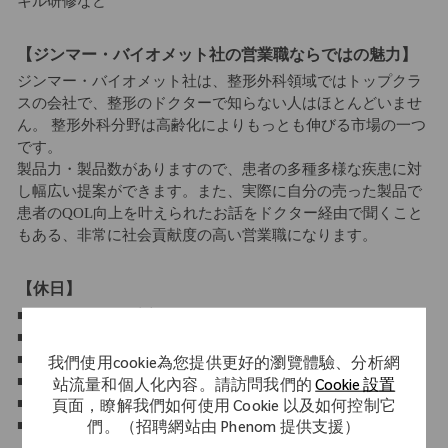
キル研修など
【ジンマー・バイオメット社の営業職ならではの魅力】
ジンマー・バイオメット社は、整形外科領域ではトップクラ
スの会社で、整形のドクターで知らない人はほとんどいませ
ん。 整形外科分野は高齢化によりもっとも伸びる市場の一つ
です。
製品力・製品数がありますので、患者の多種多様な疾患に対
し幅広い提案ができます。また、実際に自分の売った製品で
患者のQOL向上を叶えられたお話をドクター経由で聞くこと
もある、非常に社会貢献度の高い営業職になります。
【休日】
■年間休日 120日以上 休日・休暇
■週休2日制
■祝日休み
我們使用cookie為您提供更好的瀏覽體驗、分析網
■年末年始休暇
站流量和個人化內容。請訪問我們的
Cookie 設置
■有給休暇（10日～21日）
頁面，瞭解我們如何使用 Cookie 以及如何控制它
■産休・育休制度
們。（招聘網站由 Phenom 提供支援）