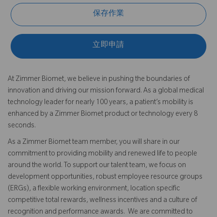
保存作業
立即申請
At Zimmer Biomet, we believe in pushing the boundaries of
innovation and driving our mission forward. As a global medical
technology leader for nearly 100 years, a patient’s mobility is
enhanced by a Zimmer Biomet product or technology every 8
seconds.
As a Zimmer Biomet team member, you will share in our
commitment to providing mobility and renewed life to people
around the world. To support our talent team, we focus on
development opportunities, robust employee resource groups
(ERGs), a flexible working environment, location specific
competitive total rewards, wellness incentives and a culture of
recognition and performance awards. We are committed to