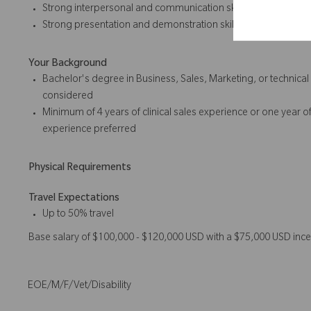
Strong interpersonal and communication skills
Strong presentation and
demonstration skills
Your Background
Bachelor's degree in Business, Sales, Marketing, or technica
considered
Minimum of 4 years of
clinical sales
experience or one year of
experience preferred
Physical Requirements
Travel Expectations
Up to 50% travel
Base salary of $100,000 - $120,000 USD with a $75,000 USD ince
EOE/M/F/Vet/Disability