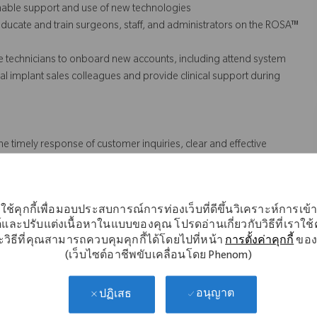
inable support and use of new technologies
ducate and train surgeons, staff, and administrators on the ROSA™
e technicians to onboard new accounts, including attend system
n local implant sales colleagues and provide
clinical support
during
he timely response of customer inquiries, clear and effective
s (QA).
ใช้คุกกี้เพื่อมอบประสบการณ์การท่องเว็บที่ดีขึ้นวิเคราะห์การเข
 might not necessarily comprise all of the essential
์และปรับแต่งเนื้อหาในแบบของคุณ โปรดอ่านเกี่ยวกับวิธีที่เราใช้คุ
วิธีที่คุณสามารถควบคุมคุกกี้ได้โดยไปที่หน้า
การตั้งค่าคุกกี้
ของ
s Act.
(เว็บไซต์อาชีพขับเคลื่อนโดย Phenom)
อนุญาต
ปฏิเสธ