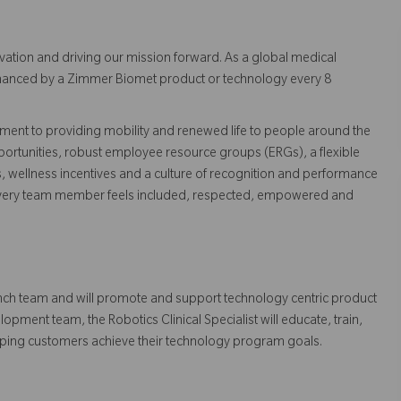
vation and driving our mission forward. As a global medical
 enhanced by a Zimmer Biomet product or technology every 8
ent to providing mobility and renewed life to people around the
ortunities, robust employee resource groups (ERGs), a flexible
s, wellness incentives and a culture of recognition and performance
every team member feels included, respected, empowered and
Launch team and will promote and support technology centric product
pment team, the Robotics Clinical Specialist will educate, train,
elping customers achieve their technology program goals.