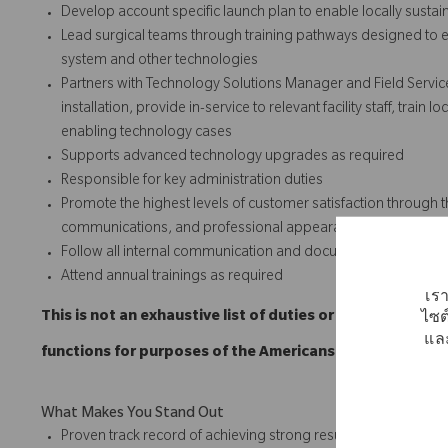
Develop account specific launch plan to enable locally susta
Lead surgical teams through training pathways designed to e
system and other technologies
Partners with Technology Solutions Manager and Field Servic
installation, provide in-service to relevant facility staff, trai
enabling technology cases
Supports advanced technology upgrades as required
Responsible for key administration duties
Promote the highest levels of customer satisfaction through t
communications, and professional appearances.
Follow all internal communication and documentation policie
Attend annual trainings as required
เรา
This is not an exhaustive list of duties or functions and
ไซต
และ
functions for purposes of the Americans with Disabilitie
What Makes You Stand Out
Proven track record of achieving strong results