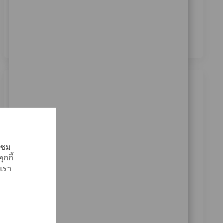
ประมวลผลข้อมูลส่วนบุคคลของข้าพเจ้าเพื่อ
วัตถุประสงค์ในการสรรหาบุคลากร ตามที่ระบุไว้ใน
นโยบายความเป็นส่วนตัว
*
งานที่คล้ายคลึงกัน
Robotics Clinical Sr Sales Rep
ประเภท
มีให้บริการใน 3 แห่ง
ฝ่ายขาย
ReqId
8627
้าชม
Join our team as a Senior Robotics Clinical Sales
กกี้
Representative and drive technology adoption in
เรา
medical settings. Lead product launches, train
surgical teams, and support key accounts with
cutting-edge robotics. If you have strong clinical
sales experience and a passion for innovation, this is