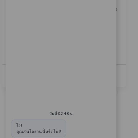
ประเภท
ReqId
ฝ่ายขาย
11802
We are currently hiring a Robotics Clinical Sr Sales Rep
to drive technology-centric product launches and
support key customer accounts. Lead training for
surgical teams and collaborate with internal teams
to onboard new accounts. Ideal for candidates with
strong clinical sales experience and expertise in
orthopaedic technology.
ดูเพิ่มเติม
วันนี้ 02:48 น
ข้อความบอท
ไง!
คุณสนใจงานนี้หรือไม่?