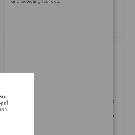
and protecting your data
ประมวลผลข้อมูลส่วนบุคคลของข้าพเจ้าเพื่อ
วัตถุประสงค์ในการสรรหาบุคลากร ตามที่ระบุไว้ใน
นโยบายความเป็นส่วนตัว
*
งานที่คล้ายคลึงกัน
Robotics Clinical Sr Sales Rep
ประเภท
มีให้บริการใน 2 แห่ง
ฝ่ายขาย
ReqId
9725
Join our team as a Robotics Clinical Sr Sales Rep,
้าชม
supporting technology-centric product launches and
กกี้
educating key stakeholders on the ROSA™ system.
เรา
Lead training for surgical teams and collaborate with
technology teams to onboard new accounts. Ideal
for candidates with strong clinical sales experience