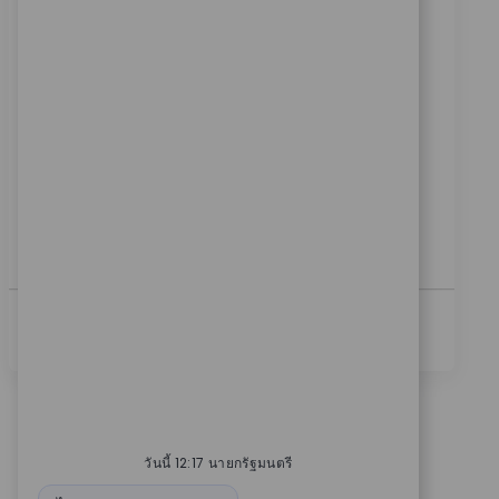
ประเภท
มีให้บริการใน 2 แห่ง
ฝ่ายขาย
ReqId
9726
Join our team as a Senior Robotics Clinical Sales
Representative and drive technology adoption in
medical settings. Lead surgical team training,
support product launches, and build strong
customer relationships. If you have clinical sales
experience and a passion for innovation, this is your
opportunity to make a real impact in healthcare
technology.
ดูเพิ่มเติม
วันนี้ 12:17 นายกรัฐมนตรี
ข้อความบอท