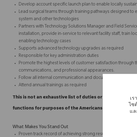
Develop account specific launch plan to enable locally susta
Lead surgical teams through training pathways designed to e
system and other technologies
Partners with Technology Solutions Manager and Field Servic
installation, provide in-service to relevant facility staff, trai
enabling technology cases
Supports advanced technology upgrades as required
Responsible for key administration duties
Promote the highest levels of customer satisfaction through t
communications, and professional appearances.
Follow all internal communication and documentation policie
Attend annual trainings as required
This is not an exhaustive list of duties or functions and
เรา
ไซต
functions for purposes of the Americans with Disabilitie
และ
What Makes You Stand Out
Proven track record of achieving strong results