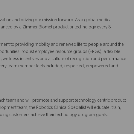
vation and driving our mission forward. As a global medical
 enhanced by a Zimmer Biomet product or technology every 8
ent to providing mobility and renewed life to people around the
ortunities, robust employee resource groups (ERGs), a flexible
s, wellness incentives and a culture of recognition and performance
every team member feels included, respected, empowered and
Launch team and will promote and support technology centric product
pment team, the Robotics Clinical Specialist will educate, train,
elping customers achieve their technology program goals.