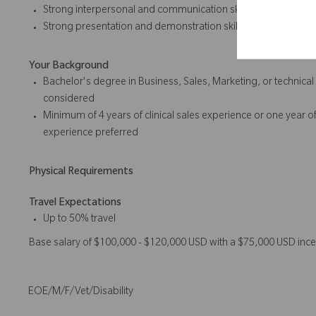
Strong interpersonal and communication skills
Strong presentation and
demonstration skills
Your Background
Bachelor's degree in Business, Sales, Marketing, or technica
considered
Minimum of 4 years of
clinical sales
experience or one year of
experience preferred
Physical Requirements
Travel Expectations
Up to 50% travel
Base salary of $100,000 - $120,000 USD with a $75,000 USD ince
EOE/M/F/Vet/Disability