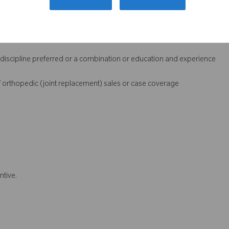
l discipline preferred or a combination or education and experience
 orthopedic (joint replacement) sales or case coverage
ntive.