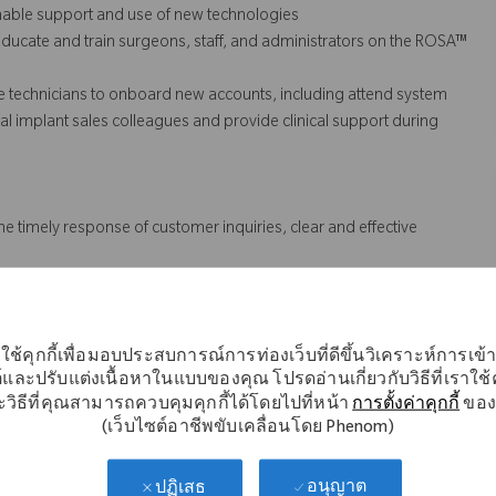
inable support and use of new technologies
ducate and train surgeons, staff, and administrators on the ROSA™
e technicians to onboard new accounts, including attend system
n local implant sales colleagues and provide
clinical support
during
he timely response of customer inquiries, clear and effective
s (QA).
 might not necessarily comprise all of the essential
ใช้คุกกี้เพื่อมอบประสบการณ์การท่องเว็บที่ดีขึ้นวิเคราะห์การเข
์และปรับแต่งเนื้อหาในแบบของคุณ โปรดอ่านเกี่ยวกับวิธีที่เราใช้คุ
s Act.
วิธีที่คุณสามารถควบคุมคุกกี้ได้โดยไปที่หน้า
การตั้งค่าคุกกี้
ของ
(เว็บไซต์อาชีพขับเคลื่อนโดย Phenom)
อนุญาต
ปฏิเสธ