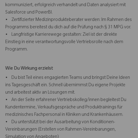
kommuniziert, erfolgreich verhandelt und Daten analysiert mit
Salesforce und PowerBI.
• Zertifizierter Medizinprodukteberater werden: Im Rahmen des
Programms bereitest du dich auf die Prüfung nach § 31 MPG vor.
• Langfristige Karrierewege gestalten: Ziel ist der direkte
Einstieg in eine verantwortungsvolle Vertriebsrolle nach dem
Programm.
Wie Du Wirkung erzielst
• Du bist Teil eines engagierten Teams und bringst Deine Ideen
ins Tagesgeschäft ein. Schnell übernimmst Du eigene Projekte
und arbeitest aktiv an Lösungen mit.
• An der Seite erfahrener Vertriebskolleg/innen begleitest Du
Kundentermine, Verkaufsgespräche und Produktrainings für
medizinisches Fachpersonal in Kliniken und Krankenhäusern.
• Du unterstützt bei der Ausarbeitung von Konditionen-
Vereinbarungen (Erstellen von Rahmen-Vereinbarungen,
Simulation von Angeboten)