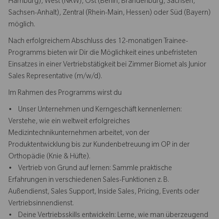
Hamburg), West (NRW), Ost (Berlin, Brandenburg, Sachsen,
Sachsen-Anhalt), Zentral (Rhein-Main, Hessen) oder Süd (Bayern)
möglich.
Nach erfolgreichem Abschluss des 12-monatigen Trainee-
Programms bieten wir Dir die Möglichkeit eines unbefristeten
Einsatzes in einer Vertriebstätigkeit bei Zimmer Biomet als Junior
Sales Representative (m/w/d).
Im Rahmen des Programms wirst du
• Unser Unternehmen und Kerngeschäft kennenlernen:
Verstehe, wie ein weltweit erfolgreiches
Medizintechnikunternehmen arbeitet, von der
Produktentwicklung bis zur Kundenbetreuung im OP in der
Orthopädie (Knie & Hüfte).
• Vertrieb von Grund auf lernen: Sammle praktische
Erfahrungen in verschiedenen Sales-Funktionen z. B.
Außendienst, Sales Support, Inside Sales, Pricing, Events oder
Vertriebsinnendienst.
• Deine Vertriebsskills entwickeln: Lerne, wie man überzeugend