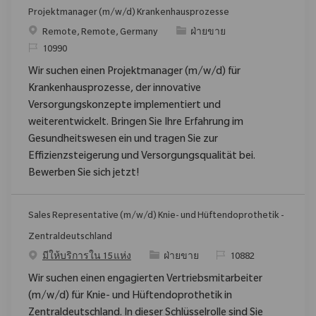
Projektmanager (m/w/d) Krankenhausprozesse
สถานที่
ประเภท
Remote, Remote, Germany
ฝ่ายขาย
ReqId
10990
Wir suchen einen Projektmanager (m/w/d) für
Krankenhausprozesse, der innovative
Versorgungskonzepte implementiert und
weiterentwickelt. Bringen Sie Ihre Erfahrung im
Gesundheitswesen ein und tragen Sie zur
Effizienzsteigerung und Versorgungsqualität bei.
Bewerben Sie sich jetzt!
Sales Representative (m/w/d) Knie- und Hüftendoprothetik -
Zentraldeutschland
ประเภท
ReqId
มีให้บริการใน 15 แห่ง
ฝ่ายขาย
10882
Wir suchen einen engagierten Vertriebsmitarbeiter
(m/w/d) für Knie- und Hüftendoprothetik in
Zentraldeutschland. In dieser Schlüsselrolle sind Sie