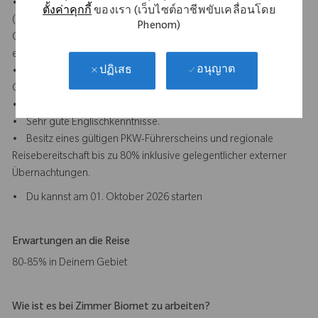
• Erste Erfahrungen in einem kaufmännischen Umfeld
ตั้งค่าคุกกี้
ของเรา (เว็บไซต์อาชีพขับเคลื่อนโดย
(idealerweise im Bereich Medizintechnik oder
Phenom)
Gesundheitswesen) sind von Vorteil, aber nicht zwingend
erforderlich.
อนุญาต
ปฏิเสธ
• Interesse an medizinischen Produkten, insbesondere in der
Orthopädie.
• Gute Kenntnisse in MS Office (Excel, PowerPoint, Word).
• Sehr gute Englischkenntnisse.
• Besitz eines gültigen PKW-Führerscheins und regionale
Reisebereitschaft bis zu 80% inklusive gelegentlicher externer
Übernachtungen.
• Du kannst am 01. Oktober 2026 starten
Erwartungen an die Reise
80-85% in Deinem Gebiet
Wie ist es bei Zimmer Biomet zu arbeiten?