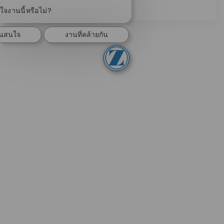
ปิดการแจ้งเตือนแชทบอท
ดูเพิ่มเติม
จงานนี้หรือไม่?
ันสนใจ
งานที่คล้ายกัน