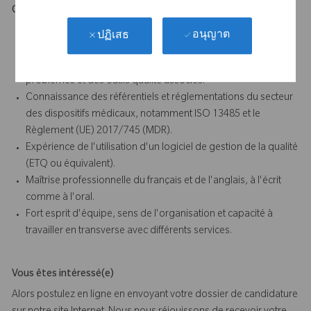
Ce qui vous démarquera
Bonne maîtrise de la gestion documentaire d'un Système de
อนุญาต
ปฏิเสธ
Management de la Qualité.
Connaissance des méthodologies de résolution de
problèmes et des outils qualité associés.
Connaissance des référentiels et réglementations du secteur
des dispositifs médicaux, notamment ISO 13485 et le
Règlement (UE) 2017/745 (MDR).
Expérience de l'utilisation d'un logiciel de gestion de la qualité
(ETQ ou équivalent).
Maîtrise professionnelle du français et de l'anglais, à l'écrit
comme à l'oral.
Fort esprit d'équipe, sens de l'organisation et capacité à
travailler en transverse avec différents services.
Vous êtes intéressé(e)
Alors postulez en ligne en envoyant votre dossier de candidature