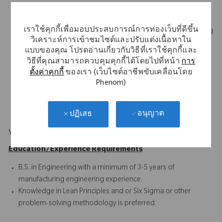
Demonstrates good written and verbal communication skills
Experienced with control procedures, such as the Change
เราใช้คุกกี้เพื่อมอบประสบการณ์การท่องเว็บที่ดีขึ้น
Management System, Nonconformance Reports, Engineering
วิเคราะห์การเข้าชมไซต์และปรับแต่งเนื้อหาใน
Specifications, Corrective and Preventive Action (CAPA), and
แบบของคุณ โปรดอ่านเกี่ยวกับวิธีที่เราใช้คุกกี้และ
Work Instructions
วิธีที่คุณสามารถควบคุมคุกกี้ได้โดยไปที่หน้า
การ
Proficient with Statistical Process Control concepts, process
ตั้งค่าคุกกี้
ของเรา (เว็บไซต์อาชีพขับเคลื่อนโดย
development, CNC programming terminology, and tooling
Phenom)
design concepts
Microsoft Office Suite and Project
อนุญาต
ปฏิเสธ
Your Background
Education/Experience Requirements
B.S. in Engineering with a minimum of 3-5 years of
manufacturing engineering experience.
Knowledge in Lean Principles and or Six Sigma or other
problem-solving methodology is preferred.