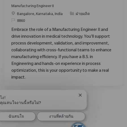
Manufacturing Engineer II
สถานที่
ประเภท
Bangalore, Karnataka, India
ฝ่ายผลิต
ReqId
8860
Embrace the role of a Manufacturing Engineer II and
drive innovation in medical technology. You'll support
process development, validation, and improvement,
collaborating with cross-functional teams to enhance
manufacturing efficiency. If you have a B.S. in
Engineering and hands-on experience in process
optimization, this is your opportunity to make a real
impact.
ปิดการแจ้งเตือนแชทบอท
ไง!
คุณสนใจงานนี้หรือไม่?
ฉันสนใจ
งานที่คล้ายกัน