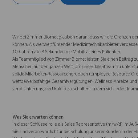
Wir bei Zimmer Biomet glauben daran, dass wir die Grenzen der
können. Als weltweit führender Medizintechnikanbieter verbesse
100 Jahren alle 8 Sekunden die Mobilität eines Patienten.
Als Teammitglied von Zimmer Biomet leisten Sie einen Beitrag z
Menschen auf der ganzen Welt. Um unser Talentteam zu unterstü
solide Mitarbeiter-Ressourcengruppen (Employee Resource Group
wettbewerbsfähige Gesamtvergütungen, Wellness-Anreize und e
verpflichten uns, ein Umfeld zu schaffen, in dem sich jedes Team
Was Sie erwarten können
In dieser Schlüsselrolle als Sales Representative (m/w/d) im Auße
Sie sind verantwortlich für die Schulung unserer Kunden in der