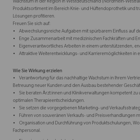
Wachstum in der Region in Westdeutschland (Nordrhein-Westfalen
Produktsortiment im Bereich Knie- und Hüftendoprothetik und t
Lösungen profitieren.
Freuen Sie sich auf:
• Abwechslungsreiche Aufgaben mit spürbarem Einfluss auf d
• Enge Zusammenarbeit mit medizinischen Fachkräften und Entsc
• Eigenverantwortliches Arbeiten in einem unterstützenden, e
• Attraktive Weiterentwicklungs- und Karrieremöglichkeiten in 
Wie Sie Wirkung erzielen
• Verantwortung für das nachhaltige Wachstum in Ihrem Vertrieb
Betreuung neuer Kunden und den Ausbau bestehender Geschäf
• Sie beraten Ärzt:innen und Klinikverwaltungen kompetent zu 
optimalen Therapieentscheidungen.
• Sie setzen die vorgegebenen Marketing- und Verkaufsstrategi
• Führen von souveränen Verkaufs- und Preisverhandlungen mit 
• Organisation und Durchführung von Produktschulungen, Works
Fachpersonal.