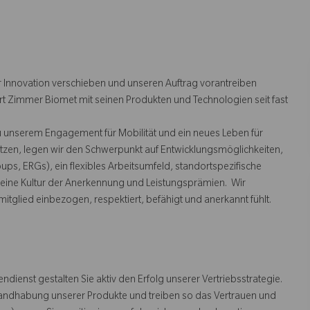
 Innovation verschieben und unseren Auftrag vorantreiben
rt Zimmer Biomet mit seinen Produkten und Technologien seit fast
u unserem Engagement für Mobilität und ein neues Leben für
tzen, legen wir den Schwerpunkt auf Entwicklungsmöglichkeiten,
s, ERGs), ein flexibles Arbeitsumfeld, standortspezifische
ine Kultur der Anerkennung und Leistungsprämien. Wir
mitglied einbezogen, respektiert, befähigt und anerkannt fühlt.
ndienst gestalten Sie aktiv den Erfolg unserer Vertriebsstrategie.
 Handhabung unserer Produkte und treiben so das Vertrauen und