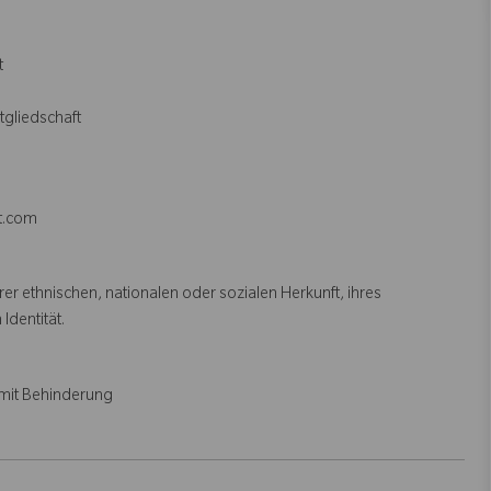
t
itgliedschaft
et.com
r ethnischen, nationalen oder sozialen Herkunft, ihres
 Identität.
mit Behinderung