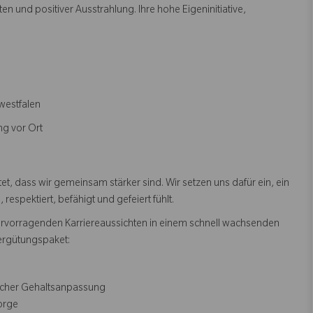
 und positiver Ausstrahlung. Ihre hohe Eigeninitiative,
nwestfalen
ng vor Ort
, dass wir gemeinsam stärker sind. Wir setzen uns dafür ein, ein
espektiert, befähigt und gefeiert fühlt.
ervorragenden Karriereaussichten in einem schnell wachsenden
ergütungspaket:
rlicher Gehaltsanpassung
sorge