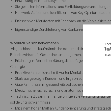
• Einweisung in Implantatsysteme.
• Sie gestalten Informations- und Fortbildungsveranstaltungen,
• Netzwerk-Aufbau und Identifizieren von Key Opinion Leaders
• Erfassen von Marktdaten mit Feedback an die Verkaufsleitung
• Eigenständige Durchführung von Konkurrenz- und Marktanaly
Wodurch Sie sich hervorheben
เรา
Abgeschlossene kaufmännische oder medizinisch-technische Ausb
ไซต
และ
Betriebswirtschaft, Gesundheitsmanagement oder einem vergle
• Erfahrung im Vertrieb erklärungsbedürftiger Produkte, vorzu
Chirurgie.
• Proaktive Persönlichkeit mit Hunter Mentalität.
• Stark ausgeprägte Kunden- und Ergebnisorientierung sowie
• Gute Kenntnisse im gesundheitspolitischen Umfeld (z.B. über 
• Medizinische Fachsprache und anatomische Grundkenntnisse
• Technische Zusammenhänge bringen Sie verständlich auf de
solide Englischkenntnisse.
• Mit einem hohen Maß an Kundenorientierung und strategischem