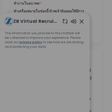
ทำงานในอนาคต
*
ทำเครื่องหมายในช่องนี้ ข้าพเจ้ายินยอมให้มีการ
ประมวลผลข้อมูลส่วนบุคคลของข้าพเจ้าเพื่อ
ZB Virtual Recruiter
วัตถุประสงค์ในการสรรหาบุคลากร ตามที่ระบุไว้ใน
เปิดใช้งานเสียงแช
นโยบายความเป็นส่วนตัว
*
The information you provide to the chatbot will
be collected to improve your experience. Please
read our
privacy policy
to see how we are storing
and protecting your data
งานที่คล้ายคลึงกัน
Sales Representative (m/w/d) Knie- und
Hüftendoprothetik - Zentraldeutschland
ประเภท
มีให้บริการใน 15 แห่ง
ฝ่ายขาย
ReqId
10882
Wir suchen einen engagierten Vertriebsmitarbeiter
(m/w/d) für Knie- und Hüftendoprothetik in
Zentraldeutschland. In dieser Schlüsselrolle sind Sie