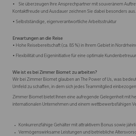
• Sie überzeugen Ihre Ansprechpartner mit souveränem Auftreten
Kontaktfreude und Ausdauer zeichnen Sie dabei besonders aus.
• Selbstständige, eigenverantwortliche Arbeitsstruktur
Erwartungen an die Reise
• Hohe Reisebereitschaft (ca. 85 %) in Ihrem Gebiet in Nordrhei
• Flexibilität und Eigeninitiative für eine optimale Kundenbetreuu
Wie ist es bei Zimmer Biomet zu arbeiten?
Wir bei Zimmer Biomet glauben an The Power of Us, was bedeutet
Umfeld zu schaffen, in dem sich jedes Teammitglied einbezogen, r
Zimmer Biomet bietet Ihnen eine aufregende Gelegenheit mit h
internationalen Unternehmen und einem wettbewerbsfähigen V
Konkurrenzfähige Gehälter mit attraktivem Bonus sowie jäh
Vermögenswirksame Leistungen und betriebliche Altersvor