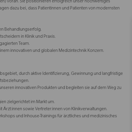
) voran. Sie positionieren erfolgreich unser hochwertiges
ragen dazu bei, dass Patientinnen und Patienten von modernsten
en Behandlungserfolg.
heidern in Klinik und Praxis.
ngagierten Team.
einem innovativen und globalen Medizintechnik Konzern.
sgebiet, durch aktive Identifizierung, Gewinnung und langfristige
tsbeziehungen.
unseren innovativen Produkten und begleiten sie auf dem Weg zu
en zielgerichtet im Markt um.
Ärzt:innen sowie Vertreter:innen von Klinikverwaltungen.
hops und Inhouse-Trainings für ärztliches und medizinisches