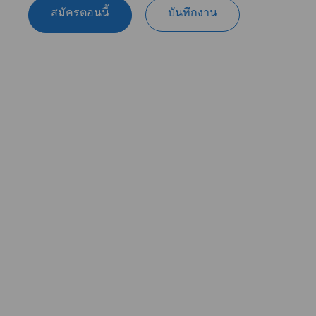
สมัครตอนนี้
บันทึกงาน