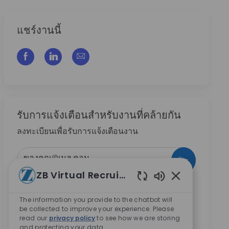
แชร์งานนี้
แชร์ผ่าน Facebook
แชร์ผ่าน LinkedIn
แชร์ผ่านอีเมล
รับการแจ้งเตือนสําหรับงานที่คล้ายกัน
ลงทะเบียนเพื่อรับการแจ้งเตือนงาน
ป้อนที่อยู่อีเมล (จําเป็น)
กระตุ้น
ZB Virtual Recruiter
เปิดใช้งานเสียงแ
ทำเครื่องหมายในช่องนี้ ข้าพเจ้ายินยอมให้บริษัท
Zimmer Biomet ติดต่อข้าพเจ้าเกี่ยวกับโอกาสการ
The information you provide to the chatbot will
be collected to improve your experience. Please
ทำงานในอนาคต
*
read our
privacy policy
to see how we are storing
ทำเครื่องหมายในช่องนี้ ข้าพเจ้ายินยอมให้มีการ
and protecting your data