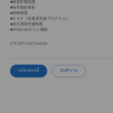
■財形貯蓄制度
■永年勤続表彰
■持株制度
■ＥＡＰ（従業員支援プログラム）
■自己啓発支援制度
■TOEIC(R)テスト補助
EOE/M/F/Vet/Disability
สมัครตอนนี้
บันทึกงาน