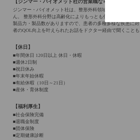
【ジンマー・バイオメット社の営業職ならではの魅力】
ジンマー・バイオメット社は、整形外科領域ではトップクラ
ん。 整形外科分野は高齢化によりもっとも伸びる市場の一
製品力・製品数がありますので、患者の多種多様な疾患に対
者のQOL向上を叶えられたお話をドクター経由で聞くこと
【休日】
■年間休日 120日以上 休日・休暇
■週休2日制
■祝日休み
■年末年始休暇
■有給休暇（10日～21日）
■産休・育休制度
【福利厚生】
■社会保険完備
■退職金制度
■団体保険
■定期健康診断