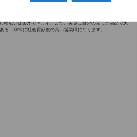
スの会社で、整形のドクターで知らない人はほとんどいませ
つです。
し幅広い提案ができます。また、実際に自分の売った製品で患
もある、非常に社会貢献度の高い営業職になります。