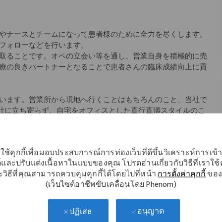
やナースとチームになって患者様のために全力を尽くします。
フォローなどを行います。
取ることです。オペの立会い等を通し、営業自身を積極的に売
療の良きパートナーとなることで患者さんの臨床成績向上に貢
います。営業所から現地へ行くことはもちろんのこと、当社で
会社に立ち寄らず、自宅をオフィスとした直行直帰スタイルのこ
師のサポートをできるように」というコンセプトの元、始まり
アにより差異あり)、社内イントラネットから学術文献などのナ
ใช้คุกกี้เพื่อมอบประสบการณ์การท่องเว็บที่ดีขึ้นวิเคราะห์การเข
ていただけます。
์และปรับแต่งเนื้อหาในแบบของคุณ โปรดอ่านเกี่ยวกับวิธีที่เราใช้คุ
วิธีที่คุณสามารถควบคุมคุกกี้ได้โดยไปที่หน้า
การตั้งค่าคุกกี้
ของ
教材を使用した座学、先輩社員の同行を中心としたOJT等、一
(เว็บไซต์อาชีพขับเคลื่อนโดย Phenom)
キル研修など
อนุญาต
ปฏิเสธ