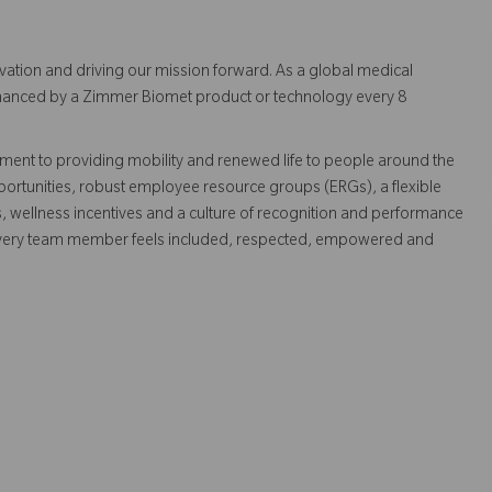
vation and driving our mission forward. As a global medical
 enhanced by a Zimmer Biomet product or technology every 8
ent to providing mobility and renewed life to people around the
ortunities, robust employee resource groups (ERGs), a flexible
s, wellness incentives and a culture of recognition and performance
every team member feels included, respected, empowered and