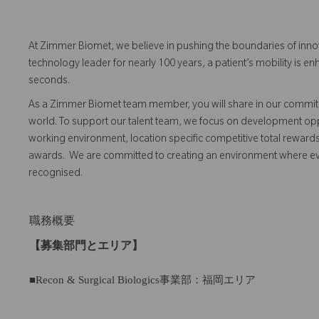
At Zimmer Biomet, we believe in pushing the boundaries of inno
technology leader for nearly 100 years, a patient’s mobility is
seconds.
As a Zimmer Biomet team member, you will share in our commitm
world. To support our talent team, we focus on development opp
working environment, location specific competitive total reward
awards. We are committed to creating an environment where 
recognised.
職務概要
【募集部門とエリア】
■Recon & Surgical Biologics事業部：福岡エリア