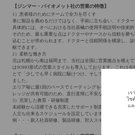
【ジンマー・バイオメット社の営業の特徴】
1）患者様のためにチームで全力を尽くす
単に製品を薦めるだけではなく、手術に立ち会い、ドクター
具体的には、オペにおける当社器械の使用手順説明や技術的
そのため、最も重要な点はドクターやナースから信頼を勝ち
込むことが求められます。ドクターと信頼関係を構築し、診
献できます。
2）柔軟な働き方
北は札幌から南は福岡まで、当社は全国に営業拠点を構えて
はSOHO形式の営業スタイルも導入しております。これは
とで「少しでも早く病院に駆けつけ、そして少しでも長く医
ました。
エリア毎に週1回のペースでミーティングを行いますし(エリ
เรา
レッジが共有可能のため、直行直帰に不安な方でも安心し
ไซต
3）充実した教育・研修制度
และ
未経験から活躍できる充実したサポート制度がございます。
人立ち出来るスケジュールを設定しています。
例・・・新入社員研修、製品研修、対人スキル研修、営業ス