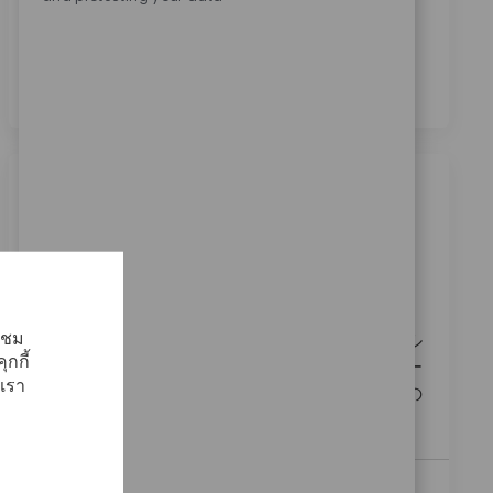
ประมวลผลข้อมูลส่วนบุคคลของข้าพเจ้าเพื่อ
วัตถุประสงค์ในการสรรหาบุคลากร ตามที่ระบุไว้ใน
นโยบายความเป็นส่วนตัว
*
งานที่คล้ายคลึงกัน
Field Sales Recon 大阪
สถานที่
ประเภท
02_Aomori, 02_Tohoku, Japan
ฝ่ายขาย
ReqId
11359
้าชม
私たちは、患者様のために全力を尽くすフィール
กกี้
ドセールスリコンを募集しています。医師やナー
เรา
スと連携し、信頼関係を構築しながら、患者様の
臨床成績向上に貢献する役割です。