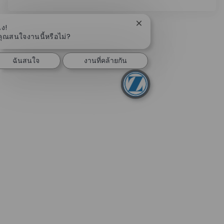
ปิดการแจ้งเตือนแชทบอท
ไง!
คุณสนใจงานนี้หรือไม่?
ฉันสนใจ
งานที่คล้ายกัน