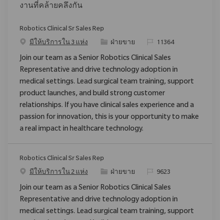
งานที่คล้ายคลึงกัน
Robotics Clinical Sr Sales Rep
ประเภท
ReqId
มีให้บริการใน 3 แห่ง
ฝ่ายขาย
11364
Join our team as a Senior Robotics Clinical Sales
Representative and drive technology adoption in
medical settings. Lead surgical team training, support
product launches, and build strong customer
relationships. If you have clinical sales experience and a
passion for innovation, this is your opportunity to make
a real impact in healthcare technology.
Robotics Clinical Sr Sales Rep
ประเภท
ReqId
มีให้บริการใน 2 แห่ง
ฝ่ายขาย
9623
Join our team as a Senior Robotics Clinical Sales
Representative and drive technology adoption in
medical settings. Lead surgical team training, support