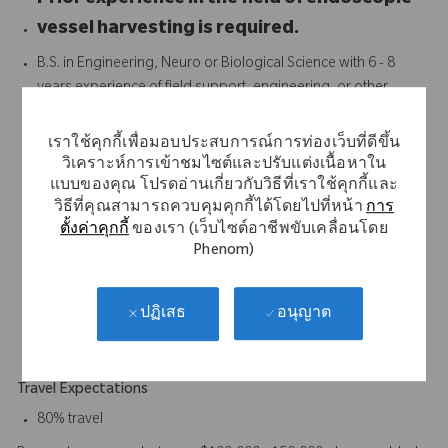
Prior experience in the field of endoscopic
vessel harvesting is required.
B.S. in Engineering, Neuro or Biological Science with 6 - 8
years experience of field support, engineering, or other
customer facing function with a medical device company
preferred. Equivalent years of experience and education will
เราใช้คุกกี้เพื่อมอบประสบการณ์การท่องเว็บที่ดีขึ้น
be considered.
วิเคราะห์การเข้าชมไซต์และปรับแต่งเนื้อหาใน
Proven track record of achieving strong results
แบบของคุณ โปรดอ่านเกี่ยวกับวิธีที่เราใช้คุกกี้และ
วิธีที่คุณสามารถควบคุมคุกกี้ได้โดยไปที่หน้า
การ
Strong interpersonal and communication skills
ตั้งค่าคุกกี้
ของเรา (เว็บไซต์อาชีพขับเคลื่อนโดย
Strong presentation and demonstration skills
Phenom)
3 years of clinical work experience required.
Excellent communication, organizational and customer
relation skills.
อนุญาต
ปฏิเสธ
Ability to work without specific direction on daily activities.
Travel Expectations
80% travel