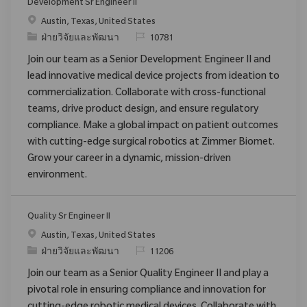
Development Sr Engineer II
สถานที่
Austin, Texas, United States
ประเภท
ReqId
ฝ่ายวิจัยและพัฒนา
10781
Join our team as a Senior Development Engineer II and
lead innovative medical device projects from ideation to
commercialization. Collaborate with cross-functional
teams, drive product design, and ensure regulatory
compliance. Make a global impact on patient outcomes
with cutting-edge surgical robotics at Zimmer Biomet.
Grow your career in a dynamic, mission-driven
environment.
Quality Sr Engineer II
สถานที่
Austin, Texas, United States
ประเภท
ReqId
ฝ่ายวิจัยและพัฒนา
11206
Join our team as a Senior Quality Engineer II and play a
pivotal role in ensuring compliance and innovation for