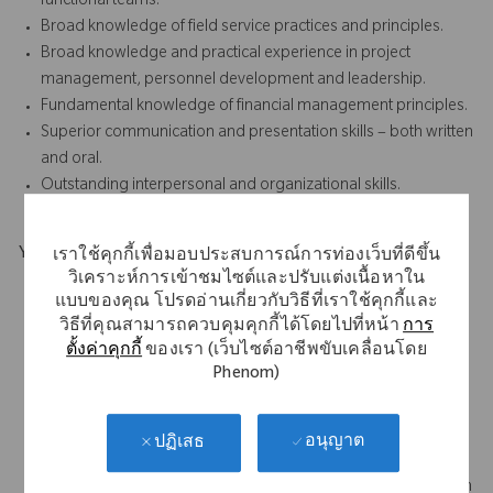
functional teams.
Broad knowledge of field service practices and principles.
Broad knowledge and practical experience in project
management, personnel development and leadership.
Fundamental knowledge of financial management principles.
Superior communication and presentation skills – both written
and oral.
Outstanding interpersonal and organizational skills.
Your Background
เราใช้คุกกี้เพื่อมอบประสบการณ์การท่องเว็บที่ดีขึ้น
วิเคราะห์การเข้าชมไซต์และปรับแต่งเนื้อหาใน
Minimum Requirements:
Bachelor's Degree and 8
แบบของคุณ โปรดอ่านเกี่ยวกับวิธีที่เราใช้คุกกี้และ
วิธีที่คุณสามารถควบคุมคุกกี้ได้โดยไปที่หน้า
การ
years of relevant experience, or Associate's Degree and 10
ตั้งค่าคุกกี้
ของเรา (เว็บไซต์อาชีพขับเคลื่อนโดย
years of relevant experience, or High School Diploma or
Phenom)
Equivalent and 12 years of relevant experience
Prior experience in medical device and orthopedic robotics
strongly preferred
อนุญาต
ปฏิเสธ
Prior experience leading technical programs, projects a plus
Demonstrated ability to train, mentor, and lead a diverse team