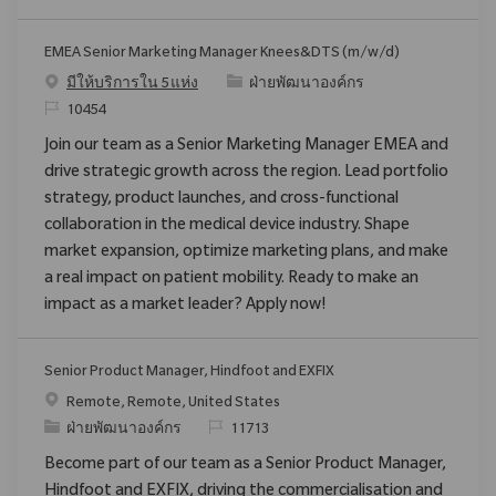
EMEA Senior Marketing Manager Knees&DTS (m/w/d)
ประเภท
มีให้บริการใน 5 แห่ง
ฝ่ายพัฒนาองค์กร
ReqId
10454
Join our team as a Senior Marketing Manager EMEA and
drive strategic growth across the region. Lead portfolio
strategy, product launches, and cross-functional
collaboration in the medical device industry. Shape
market expansion, optimize marketing plans, and make
a real impact on patient mobility. Ready to make an
impact as a market leader? Apply now!
Senior Product Manager, Hindfoot and EXFIX
สถานที่
Remote, Remote, United States
ประเภท
ReqId
ฝ่ายพัฒนาองค์กร
11713
Become part of our team as a Senior Product Manager,
Hindfoot and EXFIX, driving the commercialisation and