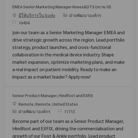
EMEA Senior Marketing Manager Knees&DTS (m/w/d)
ประเภท
มีให้บริการใน 5 แห่ง
ฝ่ายพัฒนาองค์กร
ReqId
10454
Join our team as a Senior Marketing Manager EMEA and
drive strategic growth across the region. Lead portfolio
strategy, product launches, and cross-functional
collaboration in the medical device industry. Shape
market expansion, optimize marketing plans, and make
a real impact on patient mobility. Ready to make an
impact as a market leader? Apply now!
Senior Product Manager, Hindfoot and EXFIX
สถานที่
Remote, Remote, United States
ประเภท
ReqId
ฝ่ายพัฒนาองค์กร
11713
Become part of our team as a Senior Product Manager,
Hindfoot and EXFIX, driving the commercialisation and
growth of our Foot & Ankle portfolio. Lead product