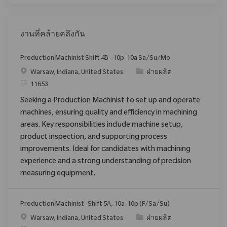
งานที่คล้ายคลึงกัน
Production Machinist Shift 4B - 10p-10a Sa/Su/Mo
สถานที่
ประเภท
Warsaw, Indiana, United States
ฝ่ายผลิต
ReqId
11653
Seeking a Production Machinist to set up and operate
machines, ensuring quality and efficiency in machining
areas. Key responsibilities include machine setup,
product inspection, and supporting process
improvements. Ideal for candidates with machining
experience and a strong understanding of precision
measuring equipment.
Production Machinist -Shift 5A, 10a-10p (F/Sa/Su)
สถานที่
ประเภท
Warsaw, Indiana, United States
ฝ่ายผลิต