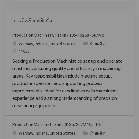
งานที่คล้ายคลึงกัน
Production Machinist Shift 4B - 10p-10a Sa/Su/Mo
สถานที่
ประเภท
Warsaw, Indiana, United States
ฝ่ายผลิต
ReqId
11653
Seeking a Production Machinist to set up and operate
machines, ensuring quality and efficiency in machining
areas. Key responsibilities include machine setup,
product inspection, and supporting process
improvements. Ideal for candidates with machining
experience and a strong understanding of precision
measuring equipment.
Production Machinist - Shift 4B Sa/Su/M 10p-10a
สถานที่
ประเภท
Warsaw, Indiana, United States
ฝ่ายผลิต