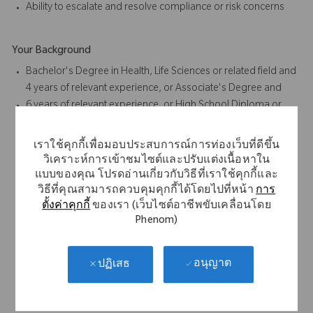
Ability to escalate and resolve compliance or risk concerns
Your Background
Bachelor's Degree in Health, Life Sciences or related field and
4 years of relevant experience, or Associate's Degree and
6 years of relevant experience, or High School Diploma or
Equivalent and 8 years of relevant experience
Preferred: Degree in Health, Life Sciences or related field
เราใช้คุกกี้เพื่อมอบประสบการณ์การท่องเว็บที่ดีขึ้น
4+ years medical or regulatory writing experience
วิเคราะห์การเข้าชมไซต์และปรับแต่งเนื้อหาใน
Experience in the clinical regulatory documentation within
แบบของคุณ โปรดอ่านเกี่ยวกับวิธีที่เราใช้คุกกี้และ
medical device industry is required.
วิธีที่คุณสามารถควบคุมคุกกี้ได้โดยไปที่หน้า
การ
ตั้งค่าคุกกี้
ของเรา (เว็บไซต์อาชีพขับเคลื่อนโดย
Responsible for authoring and discussing Systematic
Phenom)
Literature Reviews and Clinical Evaluation Reports (CERs) for
medical devices under Medical Device Regulation (MDR).
Clinical Evaluation Plans (CEPs), Clinical Evaluation Reports
อนุญาต
ปฏิเสธ
(CERs), Post Market Surveillance (PMS), Post-Market Clinical
Follow-up (PMCF), and Summary of Safety and Clinical
Performance (SSCP) documents – extensive experience