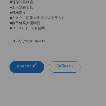
■財形貯蓄制度
■永年勤続表彰
■持株制度
■ＥＡＰ（従業員支援プログラム）
■自己啓発支援制度
■TOEIC(R)テスト補助
EOE/M/F/Vet/Disability
สมัครตอนนี้
บันทึกงาน