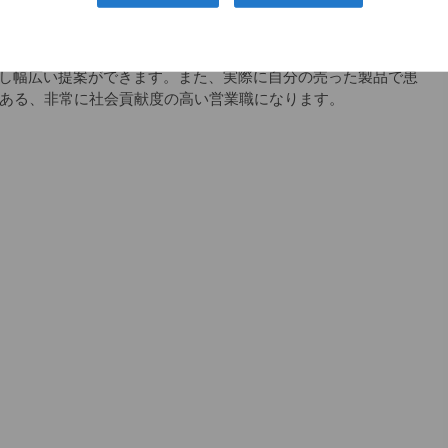
スの会社で、整形のドクターで知らない人はほとんどいませ
つです。
し幅広い提案ができます。また、実際に自分の売った製品で患
もある、非常に社会貢献度の高い営業職になります。