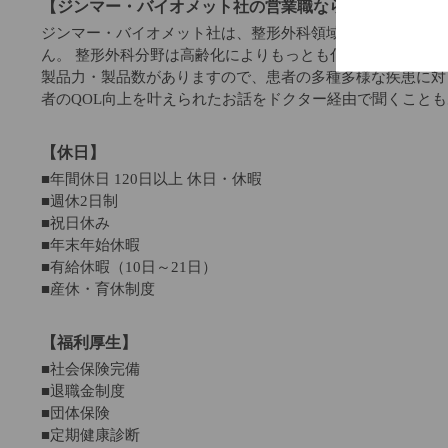
【ジンマー・バイオメット社の営業職ならではの魅力】
ジンマー・バイオメット社は、整形外科領域ではトップクラ
ん。 整形外科分野は高齢化によりもっとも伸びる市場の一
製品力・製品数がありますので、患者の多種多様な疾患に対
者のQOL向上を叶えられたお話をドクター経由で聞くこと
【休日】
■年間休日 120日以上 休日・休暇
■週休2日制
■祝日休み
■年末年始休暇
■有給休暇（10日～21日）
■産休・育休制度
【福利厚生】
■社会保険完備
■退職金制度
■団体保険
■定期健康診断