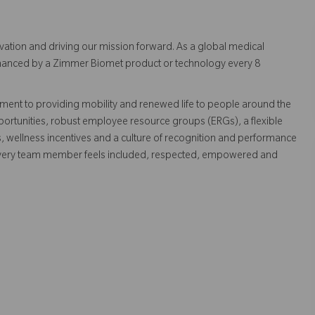
vation and driving our mission forward. As a global medical
 enhanced by a Zimmer Biomet product or technology every 8
ent to providing mobility and renewed life to people around the
ortunities, robust employee resource groups (ERGs), a flexible
s, wellness incentives and a culture of recognition and performance
every team member feels included, respected, empowered and