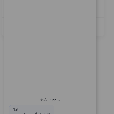
nearly 100 years, a patient’s mobility is enhanced by
a...
ดูเพิ่มเติม
วันนี้ 03:55 น
ข้อความบอท
ไง!