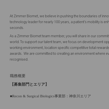
At Zimmer Biomet, we believe in pushing the boundaries of inno
technology leader for nearly 100 years, a patient’s mobility is
seconds.
As a Zimmer Biomet team member, you will share in our commitm
world. To support our talent team, we focus on development opp
working environment, location specific competitive total reward
awards. We are committed to creating an environment where 
recognised.
職務概要
【募集部門とエリア】
■Recon & Surgical Biologics事業部：神奈川エリア