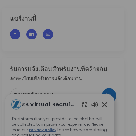
แชร์งานนี้
แชร์ผ่าน Facebook
แชร์ผ่าน LinkedIn
แชร์ผ่านอีเมล
รับการแจ้งเตือนสําหรับงานที่คล้ายกัน
ลงทะเบียนเพื่อรับการแจ้งเตือนงาน
ป้อนที่อยู่อีเมล (จําเป็น)
กระตุ้น
ZB Virtual Recruiter
เปิดใช้งานเสียงแ
ทำเครื่องหมายในช่องนี้ ข้าพเจ้ายินยอมให้บริษัท
Zimmer Biomet ติดต่อข้าพเจ้าเกี่ยวกับโอกาสการ
The information you provide to the chatbot will
be collected to improve your experience. Please
ทำงานในอนาคต
*
read our
privacy policy
to see how we are storing
ทำเครื่องหมายในช่องนี้ ข้าพเจ้ายินยอมให้มีการ
and protecting your data