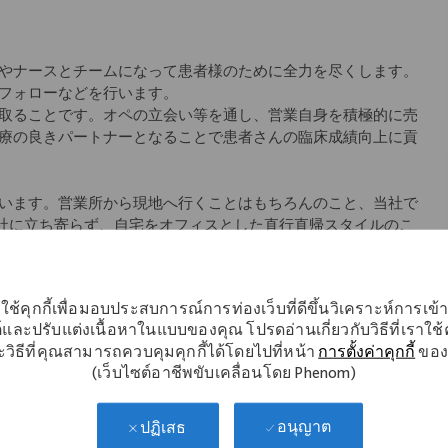
やナースとチームになって患者様のために全力を尽くします。
フォローなどを行います。
取ることです。オペの立会い等を通し、営業自身を積極的に売
療の良きパートナーとなることで患者さんの臨床成績向上に貢
います。営業所から現地へ行くことはもちろんのこと、当社で
会社に立ち寄らず、自宅をオフィスとした直行直帰スタイルのこ
師のサポートをできるように」というコンセプトの元、始まり
アにより差異あり)、社内イントラネットから学術文献などのナ
ใช้คุกกี้เพื่อมอบประสบการณ์การท่องเว็บที่ดีขึ้นวิเคราะห์การเข
ていただけます。
์และปรับแต่งเนื้อหาในแบบของคุณ โปรดอ่านเกี่ยวกับวิธีที่เราใช้คุ
วิธีที่คุณสามารถควบคุมคุกกี้ได้โดยไปที่หน้า
การตั้งค่าคุกกี้
ของ
教材を使用した座学、先輩社員の同行を中心としたOJT等、一
(เว็บไซต์อาชีพขับเคลื่อนโดย Phenom)
キル研修など
อนุญาต
ปฏิเสธ