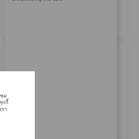
ประมวลผลข้อมูลส่วนบุคคลของข้าพเจ้าเพื่อ
วัตถุประสงค์ในการสรรหาบุคลากร ตามที่ระบุไว้ใน
นโยบายความเป็นส่วนตัว
*
งานที่คล้ายคลึงกัน
Field Sales Recon 東京
สถานที่
ประเภท
27_Osaka, 05_Kansai, Japan
ฝ่ายขาย
ReqId
10431
้าชม
At Zimmer Biomet, we believe in pushing the
กกี้
boundaries of innovation and driving our mission
เรา
forward. As a global medical technology leader for
nearly 100 years, a patient’s mobility is enhanced by
a...