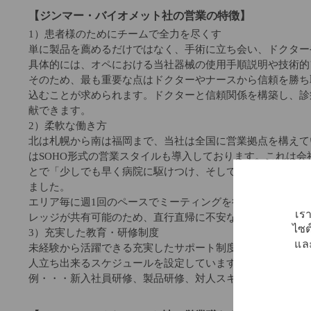
【ジンマー・バイオメット社の営業の特徴】
1）患者様のためにチームで全力を尽くす
単に製品を薦めるだけではなく、手術に立ち会い、ドクター
具体的には、オペにおける当社器械の使用手順説明や技術的
そのため、最も重要な点はドクターやナースから信頼を勝ち
込むことが求められます。ドクターと信頼関係を構築し、診
献できます。
2）柔軟な働き方
北は札幌から南は福岡まで、当社は全国に営業拠点を構えて
はSOHO形式の営業スタイルも導入しております。これは
とで「少しでも早く病院に駆けつけ、そして少しでも長く医
ました。
エリア毎に週1回のペースでミーティングを行いますし(エリ
เรา
レッジが共有可能のため、直行直帰に不安な方でも安心し
ไซต
3）充実した教育・研修制度
และ
未経験から活躍できる充実したサポート制度がございます。
人立ち出来るスケジュールを設定しています。
例・・・新入社員研修、製品研修、対人スキル研修、営業ス