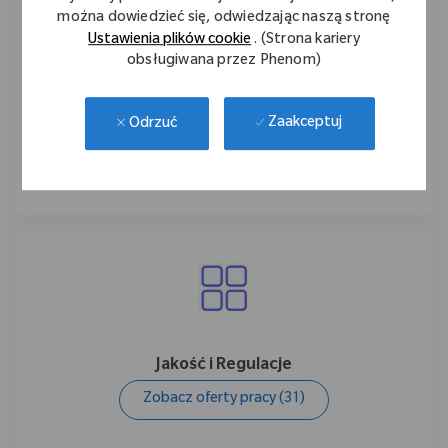
można dowiedzieć się, odwiedzając naszą stronę
Ustawienia plików cookie
. (Strona kariery
obsługiwana przez Phenom)
Zaakceptuj
Odrzuć
Produkcja
Zobacz oferty pracy
(43)
Jakość i Regulacje
Zobacz oferty pracy
(31)