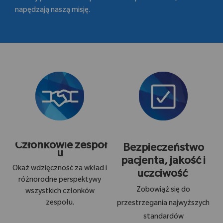
napędzają naszą misję.
Członkowie zespoł
Bezpieczeństwo
u
pacjenta, jakość i
Okaż wdzięczność za wkład i
uczciwość
różnorodne perspektywy
Zobowiąż się do
wszystkich członków
zespołu.
przestrzegania najwyższych
standardów