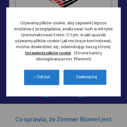
Używamy plików cookie, aby zapewnić lepsze
ABLE
ASIAN
wrażenia z przeglądania, analizować ruch w witrynie
i personalizować treści. O tym, w jaki sposób
eadership for Excellence
Asian ERG to ceniona
używamy plików cookie i jak można je kontrolować,
rekrutację i długofalowe
wspiera misję ZB po
można dowiedzieć się, odwiedzając naszą stronę
óżnorodnych talentów
zróżnicowanyc
Ustawienia plików cookie
. (Strona kariery
obsługiwana przez Phenom)
Zaakceptuj
Odrzuć
Co sprawia, że Zimmer Biomet jest