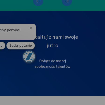
Zamknij powiadomienie chatbota
, aby pomóc!
Kształtuj z nami swoje
cy
Zadaj pytanie
jutro
Dołącz do naszej
społeczności talentów