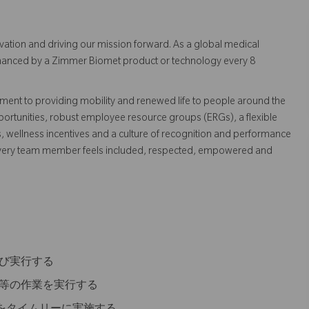
vation and driving our mission forward. As a global medical
 enhanced by a Zimmer Biomet product or technology every 8
ent to providing mobility and renewed life to people around the
ortunities, robust employee resource groups (ERGs), a flexible
s, wellness incentives and a culture of recognition and performance
every team member feels included, respected, empowered and
及び実行する
備等の作業を実行する