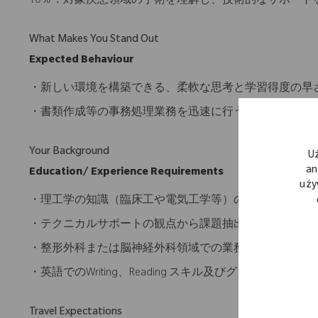
10％：対象疾患領域の手術を理解し、技術的なサポート
What Makes You Stand Out
Expected Behaviour
・新しい環境を構築できる、柔軟な思考と学習得度の早
・書類作成等の事務処理業務を迅速に行うことが出来る
Your Background
U
an
Education/ Experience Requirements
uży
・理工学の知識（臨床工や電気工学等）の知識を有する
・テクニカルサポートの観点から課題抽出、解決策の実
・整形外科または脳神経外科領域での業務経験歓迎
・英語でのWriting、Reading スキル及びグローバ
Travel Expectations