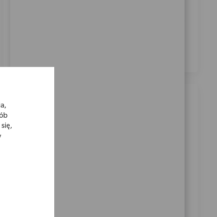
Biomet.
*
Zaznaczając to pole, wyrażam zgodę na przetwarzanie
moich danych osobowych w celach rekrutacyjnych,
zgodnie z
Polityką prywatności
.
*
Podobne oferty pracy
a,
sób
Clinical Support Specialist I
się,
y
Location
Category
13_Tokyo, 03_Kanto, Japan
Sprzedaż
ReqId
10584
At Zimmer Biomet, we believe in pushing the
boundaries of innovation and driving our mission
forward. As a global medical technology leader for
nearly 100 years, a patient’s mobility is enhanced by
a...