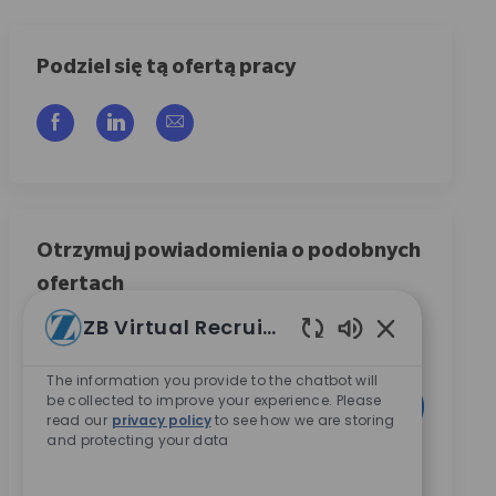
Podziel się tą ofertą pracy
Udostępnij przez Facebook
Udostępnij przez LinkedIn
Share via email
Otrzymuj powiadomienia o podobnych
ofertach
Zarejestruj się, aby otrzymywać powiadomienia o
ZB Virtual Recruiter
ofertach pracy
Włączone dźwię
The information you provide to the chatbot will
Wpisz adres e-mail (wymagane)
be collected to improve your experience. Please
Aktywować
read our
privacy policy
to see how we are storing
and protecting your data
Zaznaczając to pole, wyrażam zgodę na otrzymywanie
informacji dotyczących możliwości kariery w Zimmer