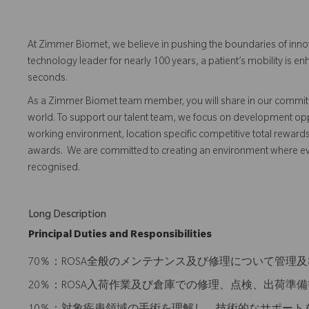
At Zimmer Biomet, we believe in pushing the boundaries of inno
technology leader for nearly 100 years, a patient’s mobility is
seconds.
As a Zimmer Biomet team member, you will share in our commitm
world. To support our talent team, we focus on development opp
working environment, location specific competitive total reward
awards. We are committed to creating an environment where 
recognised.
Long Description
Principal Duties and Responsibilities
70％：ROSA全般のメンテナンス及び修理について管理
20％：ROSA入荷作業及び倉庫での修理、点検、出荷準