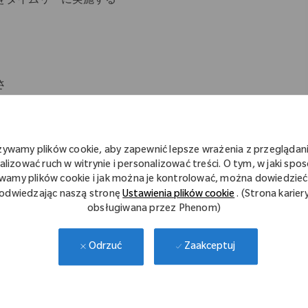
をタイムリーに実施する
さ
żywamy plików cookie, aby zapewnić lepsze wrażenia z przeglądani
alizować ruch w witrynie i personalizować treści. O tym, w jaki spo
wamy plików cookie i jak można je kontrolować, można dowiedzieć 
方
odwiedzając naszą stronę
Ustawienia plików cookie
. (Strona karier
obsługiwana przez Phenom)
行を冷静に対応することができる方
Zaakceptuj
Odrzuć
ルステークホルダーとの英語でのコミュニケーション能力