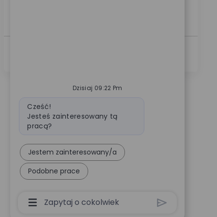
nearly 100 years, a patient’s mobility is enhanced by
a...
Zobacz Więcej
Dzisiaj 09:22 Pm
Wiadomość bota
Cześć!
Jesteś zainteresowany tą
pracą?
Jestem zainteresowany/a
Podobne prace
Pole Wprowadzania Danych Użytkownika Cha