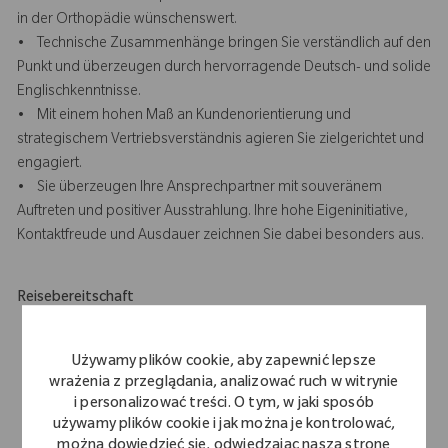
in der Orthopädie wünschenswert.
• Technische Zusammenhänge bringen Sie verständlich auf den
Punkt und überzeugen durch hervorragende Deutsch- und solide
Englischkenntnisse.
• Mit einem hohen Maß an Kundenorientierung und
strategischem Vertriebsverständnis agieren Sie zielgerichtet und
engagiert.
• Sie überzeugen Ihre Ansprechpartner mit souveränem
Auftreten und positiver Ausstrahlung. Ihre hohe Eigeninitiative,
Kontaktfreude und Ausdauer zeichnen Sie dabei besonders aus.
Reisebereitschaft
Hohe Reisebereitschaft (ca. 80- 85 %) in Ihrem Gebiet (FFM,
Würzburg, Jena, Kassel).
Używamy plików cookie, aby zapewnić lepsze
Flexibilität und Eigeninitiative für eine optimale
wrażenia z przeglądania, analizować ruch w witrynie
Kundenbetreuung vor Ort.
i personalizować treści. O tym, w jaki sposób
używamy plików cookie i jak można je kontrolować,
można dowiedzieć się, odwiedzając naszą stronę