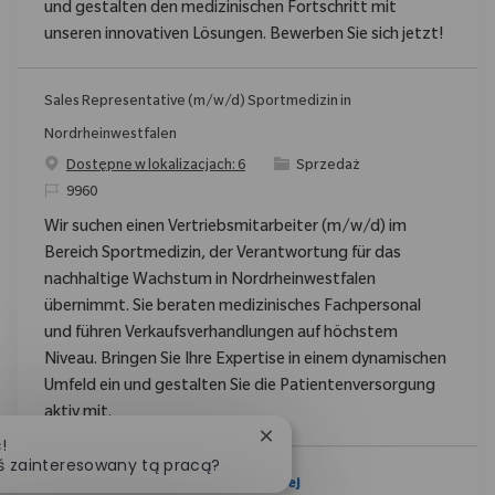
und gestalten den medizinischen Fortschritt mit
unseren innovativen Lösungen. Bewerben Sie sich jetzt!
Sales Representative (m/w/d) Sportmedizin in
Nordrheinwestfalen
Category
Dostępne w lokalizacjach: 6
Sprzedaż
ReqId
9960
Wir suchen einen Vertriebsmitarbeiter (m/w/d) im
Bereich Sportmedizin, der Verantwortung für das
nachhaltige Wachstum in Nordrheinwestfalen
übernimmt. Sie beraten medizinisches Fachpersonal
und führen Verkaufsverhandlungen auf höchstem
Niveau. Bringen Sie Ihre Expertise in einem dynamischen
Umfeld ein und gestalten Sie die Patientenversorgung
aktiv mit.
Zamknij powiadomienie chat
!
ś zainteresowany tą pracą?
Zobacz Więcej