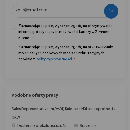
Wpisz adres e-mail (wymagane)
Aktywo
Zaznaczając to pole, wyrażam zgodę na otrzymywanie
informacji dotyczących możliwości kariery w Zimmer
Biomet.
*
Zaznaczając to pole, wyrażam zgodę na przetwarzanie
moich danych osobowych w celach rekrutacyjnych,
zgodnie z
Polityką prywatności
.
*
Podobne oferty pracy
Sales Representative (m/w/d) Knie- und Hüftendoprothetik -
NRW
Category
Dostępne w lokalizacjach: 13
Sprzedaż