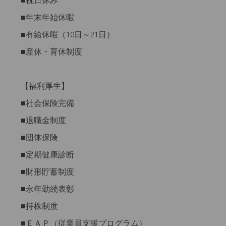
■祝日休み
■年末年始休暇
■有給休暇（10日～21日）
■産休・育休制度
【福利厚生】
■社会保険完備
■退職金制度
■団体保険
■定期健康診断
■財形貯蓄制度
■永年勤続表彰
■持株制度
■ＥＡＰ（従業員支援プログラム）