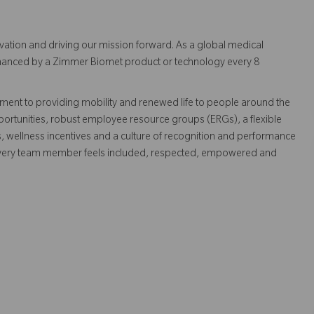
vation and driving our mission forward. As a global medical
 enhanced by a Zimmer Biomet product or technology every 8
ent to providing mobility and renewed life to people around the
ortunities, robust employee resource groups (ERGs), a flexible
s, wellness incentives and a culture of recognition and performance
every team member feels included, respected, empowered and