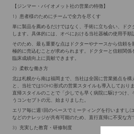
【ジンマー・バイオメット社の営業の特徴】
1）患者様のためにチームで全力を尽くす
単に製品を薦めるだけではなく、手術に立ち会い、ドク
します。具体的には、オペにおける当社器械の使用手順
そのため、最も重要な点はドクターやナースから信頼を
極的に売込むことが求められます。ドクターと信頼関係
臨床成績向上に貢献できます。
2）柔軟な働き方
北は札幌から南は福岡まで、当社は全国に営業拠点を構
と、当社ではSOHO形式の営業スタイルも導入しており
直帰スタイルのことで「少しでも早く病院に駆けつけ、
うコンセプトの元、始まりました。
エリア毎に週1回のペースでミーティングを行いますし(
などのナレッジが共有可能のため、直行直帰に不安な方
3）充実した教育・研修制度