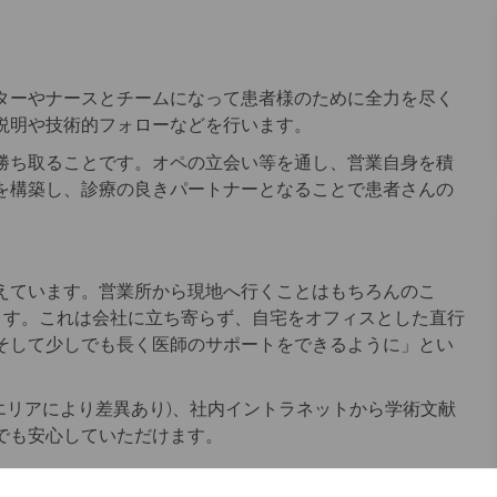
ターやナースとチームになって患者様のために全力を尽く
説明や技術的フォローなどを行います。
勝ち取ることです。オペの立会い等を通し、営業自身を積
を構築し、診療の良きパートナーとなることで患者さんの
えています。営業所から現地へ行くことはもちろんのこ
ます。これは会社に立ち寄らず、自宅をオフィスとした直行
そして少しでも長く医師のサポートをできるように」とい
エリアにより差異あり)、社内イントラネットから学術文献
でも安心していただけます。