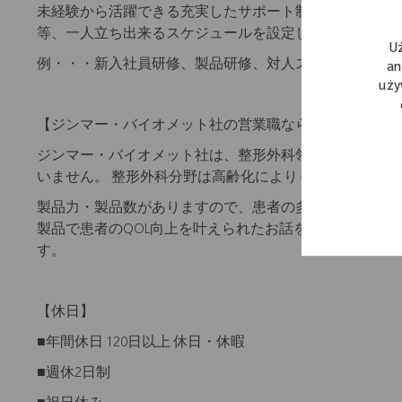
未経験から活躍できる充実したサポート制度がございます
等、一人立ち出来るスケジュールを設定しています。
U
例・・・新入社員研修、製品研修、対人スキル研修、営
an
uży
【ジンマー・バイオメット社の営業職ならではの魅力】
ジンマー・バイオメット社は、整形外科領域ではトップ
いません。 整形外科分野は高齢化によりもっとも伸びる
製品力・製品数がありますので、患者の多種多様な疾患
製品で患者のQOL向上を叶えられたお話をドクター経
す。
【休日】
■年間休日 120日以上 休日・休暇
■週休2日制