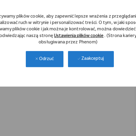
。教材を使用した座学、先輩社員の同行を中心としたOJT
żywamy plików cookie, aby zapewnić lepsze wrażenia z przeglądani
業スキル研修など
alizować ruch w witrynie i personalizować treści. O tym, w jaki spo
wamy plików cookie i jak można je kontrolować, można dowiedzieć 
odwiedzając naszą stronę
Ustawienia plików cookie
. (Strona karier
obsługiwana przez Phenom)
クラスの会社で、整形のドクターで知らない人はほとんど
Zaakceptuj
Odrzuć
市場の一つです。
に対し幅広い提案ができます。また、実際に自分の売った
由で聞くこともある、非常に社会貢献度の高い営業職になりま