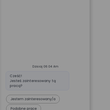
Dzisiaj 06:04 Am
Wiadomość bota
Cześć!
Jesteś zainteresowany tą
pracą?
Jestem zainteresowany/a
Podobne prace