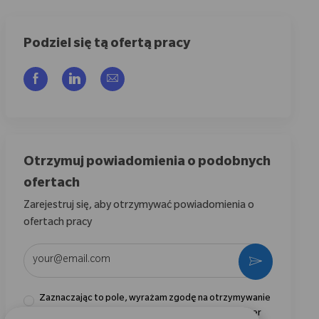
Podziel się tą ofertą pracy
Udostępnij przez Facebook
Udostępnij przez LinkedIn
Share via email
Otrzymuj powiadomienia o podobnych
ofertach
Zarejestruj się, aby otrzymywać powiadomienia o
ofertach pracy
Wpisz adres e-mail (wymagane)
Aktywować
Zaznaczając to pole, wyrażam zgodę na otrzymywanie
informacji dotyczących możliwości kariery w Zimmer