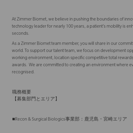
At Zimmer Biomet, we believe in pushing the boundaries of inno
technology leader for nearly 100 years, a patient’s mobility is
seconds.
As a Zimmer Biomet team member, you will share in our commitm
world. To support our talent team, we focus on development opp
working environment, location specific competitive total reward
awards. We are committed to creating an environment where 
recognised.
職務概要
【募集部門とエリア】
■Recon & Surgical Biologics事業部：鹿児島・宮崎エリア