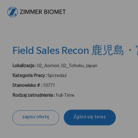
-
Field Sales Recon 鹿児
Lokalizacja :
02_Aomori, 02_Tohoku, Japan
Kategoria Pracy :
Sprzedaż
Stanowisko # :
10771
Rodzaj zatrudnienia :
Full-Time
zapisz ofertę
Zgłoś się teraz