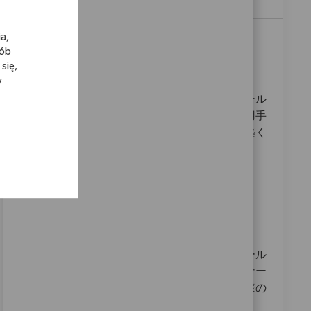
a,
Field Sales Recon 兵庫
sób
Location
Category
02_Aomori, 02_Tohoku, Japan
Sprzedaż
się,
ReqId
11360
y
私たちは、患者様のために全力を尽くすフィール
ドセールスを募集しています。医療機器の使用手
順を説明し、ドクターやナースと信頼関係を築く
ことで、患者様の臨床成績向上に貢献します。
Field Sales Recon 大阪
Location
Category
02_Aomori, 02_Tohoku, Japan
Sprzedaż
ReqId
11359
私たちは、患者様のために全力を尽くすフィール
ドセールスリコンを募集しています。医師やナー
スと連携し、信頼関係を構築しながら、患者様の
臨床成績向上に貢献する役割です。