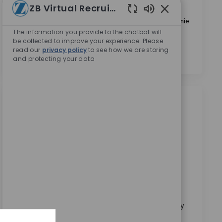
ZB Virtual Recruiter
Biomet.
*
Włączone dźwięk
Zaznaczając to pole, wyrażam zgodę na przetwarzanie
The information you provide to the chatbot will
moich danych osobowych w celach rekrutacyjnych,
be collected to improve your experience. Please
zgodnie z
Polityką prywatności
.
*
read our
privacy policy
to see how we are storing
and protecting your data
Podobne oferty pracy
Field Sales Recon 福岡
Location
Category
02_Aomori, 02_Tohoku, Japan
Sprzedaż
ReqId
11061
At Zimmer Biomet, we believe in pushing the
boundaries of innovation and driving our mission
forward. As a global medical technology leader for
nearly 100 years, a patient’s mobility is enhanced by
a...