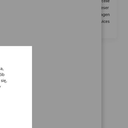
Local Strategic Partner (m/w/d), der die Schnittstelle
zwischen Kunden und internen Teams bildet. In dieser
Rolle gestalten Sie aktiv Kundenerlebnisse und tragen
zur kontinuierlichen Verbesserung des Kundenservices
bei.
a,
sób
się,
y