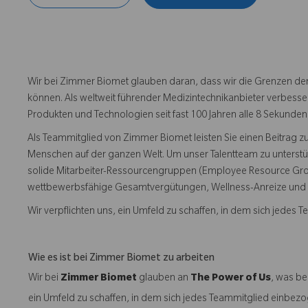
Wir bei Zimmer Biomet glauben daran, dass wir die Grenzen der
können. Als weltweit führender Medizintechnikanbieter verbess
Produkten und Technologien seit fast 100 Jahren alle 8 Sekunden 
Als Teammitglied von Zimmer Biomet leisten Sie einen Beitrag 
Menschen auf der ganzen Welt. Um unser Talentteam zu unterstü
solide Mitarbeiter-Ressourcengruppen (Employee Resource Group
wettbewerbsfähige Gesamtvergütungen, Wellness-Anreize und 
Wir verpflichten uns, ein Umfeld zu schaffen, in dem sich jedes 
Wie es ist bei Zimmer Biomet zu arbeiten
Wir bei
Zimmer Biomet
glauben an
The Power of Us
, was be
ein Umfeld zu schaffen, in dem sich jedes Teammitglied einbezoge