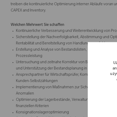
treiben die kontinuierliche Optimierung interner Abläufe voran
CAPEX and Inventory.
Welchen Mehrwert Sie schaffen
Kontinuierliche Verbesserung und Weiterentwicklung von 
Sicherstellung der Nachverfolgbarkeit, Abstimmung und Opt
Rentabilität und Bereitstellung von Handlungsempfehlungen
Erstellung und Analyse von Bestandslisten, Managementber
Prozessleistung
Untersuchung und zeitnahe Korrektur von Bestandsabweichun
U
an
und Unterstützung der Bestandsplanung in SAP
uży
Ansprechpartner für Wirtschaftsprüfer, Kommunikation mit i
Kunden-Selbstzählungen
Implementierung von Maßnahmen zur Sicherstellung der Ziele
Anomalien
Optimierung der Lagerbestände, Verwaltung abgelaufener Pr
finanziellen Kriterien
Konsignationslageroptimierung