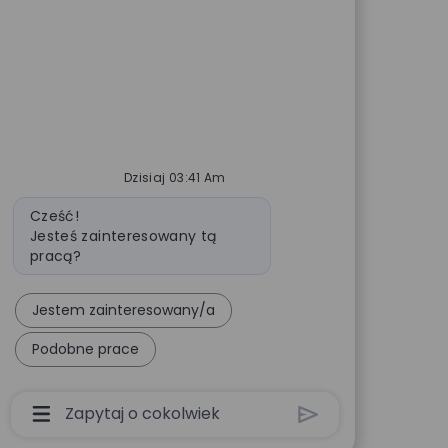
Dzisiaj 03:41 Am
Wiadomość bota
Cześć!
Jesteś zainteresowany tą
pracą?
Jestem zainteresowany/a
Podobne prace
Pole Wprowadzania Danych Użytkownika Chatbo