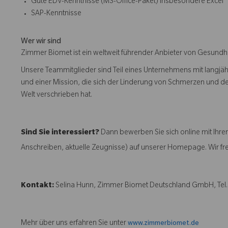
Gute EDV-Kenntnisse (MS-Office-Paket) insbesondere Excel
SAP-Kenntnisse
Wer wir sind
Zimmer Biomet ist ein weltweit führender Anbieter von Gesund
Unsere Teammitglieder sind Teil eines Unternehmens mit langjäh
und einer Mission, die sich der Linderung von Schmerzen und 
Welt verschrieben hat.
Sind Sie interessiert?
Dann bewerben Sie sich online mit Ihr
Anschreiben, aktuelle Zeugnisse) auf unserer Homepage. Wir fr
Kontakt:
Selina Hunn, Zimmer Biomet Deutschland GmbH, Tel.
Mehr über uns erfahren Sie unter
www.zimmerbiomet.de