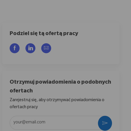
Podziel się tą ofertą pracy
Udostępnij przez Facebook
Udostępnij przez LinkedIn
Share via email
Otrzymuj powiadomienia o podobnych
ofertach
Zarejestruj się, aby otrzymywać powiadomienia o
ofertach pracy
Wpisz adres e-mail (wymagane)
Aktywować