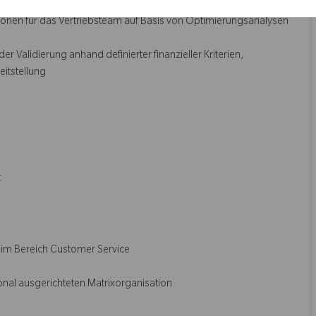
ie Entwicklung von Vorschlägen zur effizienten Nutzung
tionen für das Vertriebsteam auf Basis von Optimierungsanalysen
 Validierung anhand definierter finanzieller Kriterien,
itstellung
t
 im Bereich Customer Service
ional ausgerichteten Matrixorganisation