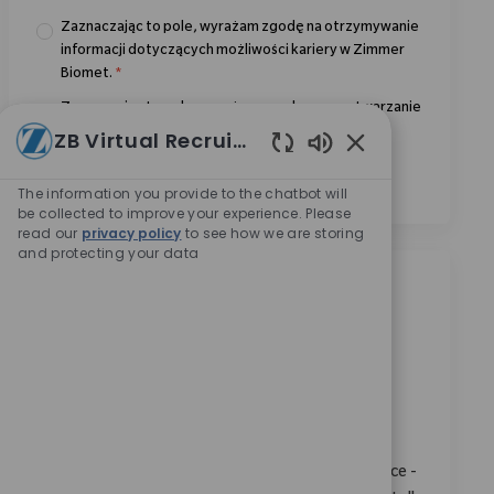
Zaznaczając to pole, wyrażam zgodę na otrzymywanie
informacji dotyczących możliwości kariery w Zimmer
Biomet.
*
Zaznaczając to pole, wyrażam zgodę na przetwarzanie
moich danych osobowych w celach rekrutacyjnych,
ZB Virtual Recruiter
zgodnie z
Polityką prywatności
.
*
Włączone dźwięki
The information you provide to the chatbot will
be collected to improve your experience. Please
read our
privacy policy
to see how we are storing
and protecting your data
Podobne oferty pracy
Customer Experience - Local Strategic
Partner (m/w/d)
Location
Eschbach, Baden-Württemberg, Germany
Category
ReqId
Obsługa klienta
11732
Wir suchen einen engagierten Customer Experience -