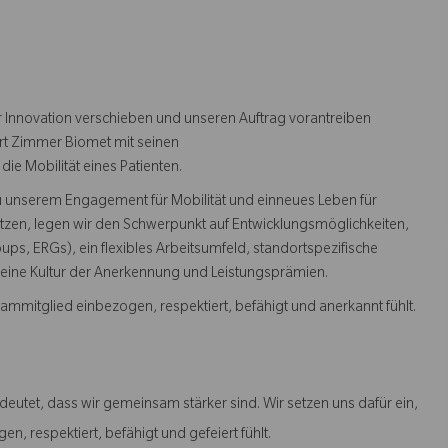
 Innovation verschieben und unseren Auftrag vorantreiben
ert Zimmer Biomet mit seinen
die Mobilität eines Patienten.
zu unserem Engagement für Mobilität und einneues Leben für
tzen, legen wir den Schwerpunkt auf Entwicklungsmöglichkeiten,
s, ERGs), ein flexibles Arbeitsumfeld, standortspezifische
eine Kultur der Anerkennung und Leistungsprämien.
Teammitglied einbezogen, respektiert, befähigt und anerkannt fühlt.
deutet, dass wir gemeinsam stärker sind. Wir setzen uns dafür ein,
n, respektiert, befähigt und gefeiert fühlt.