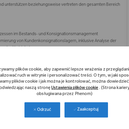
 und unterstützen beziehungsweise vertreten den gesamten Bereich
Prozessen im Bestands- und Konsignationsmanagement
imierung von Kundenkonsignationslagern, inklusive Analyse der
 an das Vertriebsteam
ichten und KPIs zur Überwachung der Bestands- und
gen, Verwaltung von Rechnungen für Verluste/fehlende Artikel
żywamy plików cookie, aby zapewnić lepsze wrażenia z przeglądani
alizować ruch w witrynie i personalizować treści. O tym, w jaki spo
wamy plików cookie i jak można je kontrolować, można dowiedzieć 
nternen und externen Stakeholdern sowie Organisation von
odwiedzając naszą stronę
Ustawienia plików cookie
. (Strona karier
obsługiwana przez Phenom)
rreichung, Monitoring von KPIs und Nachverfolgung kritischer
Zaakceptuj
Odrzuć
odukte und Validierung von Lageranfragen nach definierten