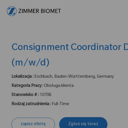
-
Consignment Coordinator
(m/w/d)
Lokalizacja :
Eschbach, Baden-Württemberg, Germany
Kategoria Pracy :
Obsługa klienta
Stanowisko # :
10708
Rodzaj zatrudnienia :
Full-Time
zapisz ofertę
Zgłoś się teraz