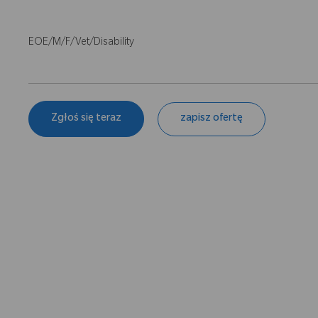
EOE/M/F/Vet/Disability
Zgłoś się teraz
zapisz ofertę